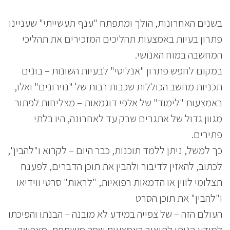
בשנים האחרונות, הולך ומתפתח "ענף תעשייתי" שעניינו
פתרון בעיות באמצעות תהליכים המזכירים את תהליכי
המחשבה במוח האנושי.
במקום לחפש פתרון "אנליטי" לבעיות השונות – בונים
תכניות מחשב הכוללות שכבות רבות של "נוירונים" ואלו,
באמצעות "לימוד" של אלפי דוגמאות – מצליחות לפתור
מגוון גדול של אתגרים שרק עד לאחרונה, היו בלתי
פתירים.
כך למשל, ניתן ללמד תוכנות, כבר היום – לקרוא ו"להבין",
לכתוב, להאזין לדיבור ולהבין את תוכן הדברים, לפענח
תצלומי לווין או הדמאות רפואיות, "לראות" סרטי ווידיאו
ו"להבין" את תוכן הסרט
העולם הזה – של צפייה במידע לא מובנה – הבנתו והפיכתו
למידע הניתן לתיאור באמצעות שפה משותפת, מאפשר