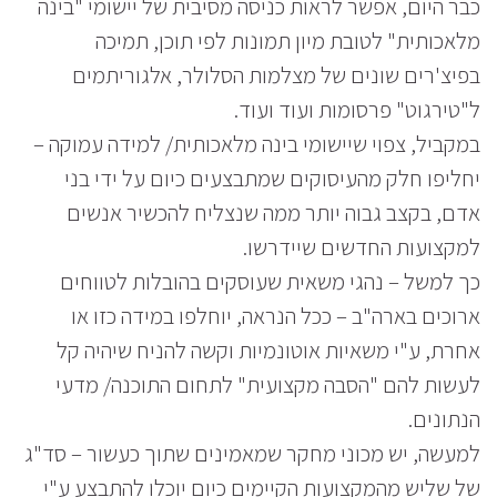
כבר היום, אפשר לראות כניסה מסיבית של יישומי "בינה
מלאכותית" לטובת מיון תמונות לפי תוכן, תמיכה
בפיצ'רים שונים של מצלמות הסלולר, אלגוריתמים
ל"טירגוט" פרסומות ועוד ועוד.
במקביל, צפוי שיישומי בינה מלאכותית/ למידה עמוקה –
יחליפו חלק מהעיסוקים שמתבצעים כיום על ידי בני
אדם, בקצב גבוה יותר ממה שנצליח להכשיר אנשים
למקצועות החדשים שיידרשו.
כך למשל – נהגי משאית שעוסקים בהובלות לטווחים
ארוכים בארה"ב – ככל הנראה, יוחלפו במידה כזו או
אחרת, ע"י משאיות אוטונמיות וקשה להניח שיהיה קל
לעשות להם "הסבה מקצועית" לתחום התוכנה/ מדעי
הנתונים.
למעשה, יש מכוני מחקר שמאמינים שתוך כעשור – סד"ג
של שליש מהמקצועות הקיימים כיום יוכלו להתבצע ע"י