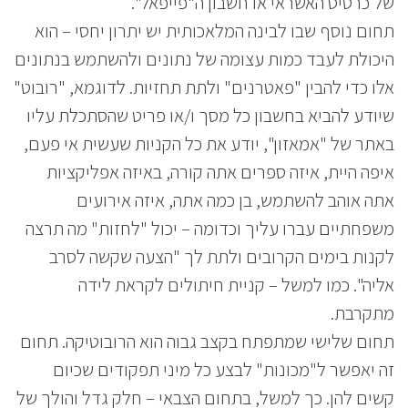
של כרטיס האשראי או חשבון ה"פייפאל".
תחום נוסף שבו לבינה המלאכותית יש יתרון יחסי – הוא
היכולת לעבד כמות עצומה של נתונים ולהשתמש בנתונים
אלו כדי להבין "פאטרנים" ולתת תחזיות. לדוגמא, "רובוט"
שיודע להביא בחשבון כל מסך ו/או פריט שהסתכלת עליו
באתר של "אמאזון", יודע את כל הקניות שעשית אי פעם,
איפה היית, איזה ספרים אתה קורה, באיזה אפליקציות
אתה אוהב להשתמש, בן כמה אתה, איזה אירועים
משפחתיים עברו עליך וכדומה – יכול "לחזות" מה תרצה
לקנות בימים הקרובים ולתת לך "הצעה שקשה לסרב
אליה". כמו למשל – קניית חיתולים לקראת לידה
מתקרבת.
תחום שלישי שמתפתח בקצב גבוה הוא הרובוטיקה. תחום
זה יאפשר ל"מכונות" לבצע כל מיני תפקודים שכיום
קשים להן. כך למשל, בתחום הצבאי – חלק גדל והולך של