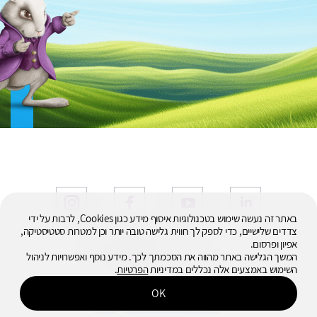
באתר זה נעשה שימוש בטכנולוגיות איסוף מידע כגון Cookies, לרבות על ידי
צדדים שלישיים, כדי לספק לך חווית גלישה טובה יותר וכן למטרות סטטיסטיקה,
אפיון ופרסום.
© 2026
המשך הגלישה באתר מהווה את הסכמתך לכך. מידע נוסף ואפשרויות לניהול
כל הזכויות שמורות
השימוש באמצעים אלה נכללים במדיניות
הפרטיות
.
OK
מדיניות פרטיות ותנאי שימוש
נגישות