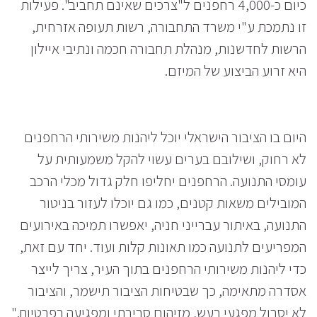
כיום כ-4,000 רחפנים ל"צרכים שאינם תחביב". פעילות
זו נתמכת ע"י משרד התחבורה, רשות תעופה אזרחית,
הרשות לחדשנות, מנהלת תחבורה חכמה ונתיבי איילון
היא זרוע הביצוע של המיזם.
היום בו הציבור הישראלי יוכל ליהנות משירותי הרחפנים
לא רחוק, ושילובם בערים עשוי להקל משמעותית על
עומסי התנועה. הרחפנים יחליפו חלק גדול מכלי הרכב
המובילים משאות קטנים, כמו גם יוכלו לעזור בניטור
התנועה, באיתור עברייני חניה, יאפשרו תמיכה באירועים
המפריעים לתנועה כמו תאונות קלות ועוד. יחד עם זאת,
כדי ליהנות משירותי הרחפנים בתוך העיר, צריך לייצר
אסדרה מתאימה, כך שבטיחות הציבור תישמר, והציבור
לא יסבול מפגעי רעש, מזיהום סביבתי ומפגיעה בפרטיות."