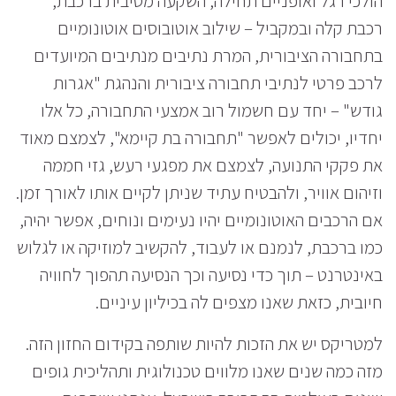
הולכי רגל ואופניים תחילה, השקעה מסיבית ברכבת,
רכבת קלה ובמקביל – שילוב אוטובוסים אוטונומיים
בתחבורה הציבורית, המרת נתיבים מנתיבים המיועדים
לרכב פרטי לנתיבי תחבורה ציבורית והנהגת "אגרות
גודש" – יחד עם חשמול רוב אמצעי התחבורה, כל אלו
יחדיו, יכולים לאפשר "תחבורה בת קיימא", לצמצם מאוד
את פקקי התנועה, לצמצם את מפגעי רעש, גזי חממה
וזיהום אוויר, ולהבטיח עתיד שניתן לקיים אותו לאורך זמן.
אם הרכבים האוטונומיים יהיו נעימים ונוחים, אפשר יהיה,
כמו ברכבת, לנמנם או לעבוד, להקשיב למוזיקה או לגלוש
באינטרנט – תוך כדי נסיעה וכך הנסיעה תהפוך לחוויה
חיובית, כזאת שאנו מצפים לה בכיליון עיניים.
למטריקס יש את הזכות להיות שותפה בקידום החזון הזה.
מזה כמה שנים שאנו מלווים טכנולוגית ותהליכית גופים