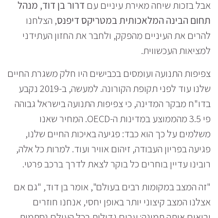
אבל בזכות שיחה מאירת עיניים עם
דרור בן דוד, מנהל
תחום הבינה המלאכותית במטריקס דיפנס
, הצלחנו
להרים את העיניים מהפקק, ולחבר את החזון העתידני
למציאות העכשווית.
צפיפות התנועה ועומסים בכבישים היו חלק משגרת החיים
שלנו עוד לפני תקופת הקורונה. למעשה, ב-2019 נקבע
בדו"ח מבקר המדינה, כי צפיפות התנועה בישראל גבוהה
פי 3.5 מהממוצע במדינות ה-OECD. המחיר שאנו
משלמים על כך הוא כבד: פגיעה באיכות החיים שלנו,
פגיעה בפריון העבודה, זיהום אוויר ועוד. למרות כל אלה,
רובינו עדיין בוחרים כל בוקר לצאת לדרך ברכב פרטי.
"זה המצב במקומות רבים בעולם", אומר בן דוד, "גם אם
אצלנו המצב קיצוני יותר באופן יחסי, אנחנו חוזרים
ורואים אותה תמונה: ערים גדולות בכל העולם נסתמות