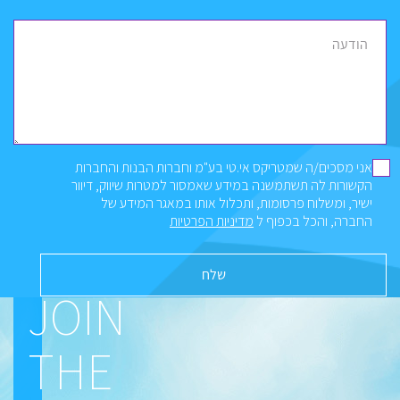
הודעה
אני מסכים/ה שמטריקס אי.טי בע"מ וחברות הבנות והחברות
הקשורות לה תשתמשנה במידע שאמסור למטרות שיווק, דיוור
ישיר, ומשלוח פרסומות, ותכלול אותו במאגר המידע של
החברה, והכל בכפוף ל
מדיניות הפרטיות
JOIN
THE