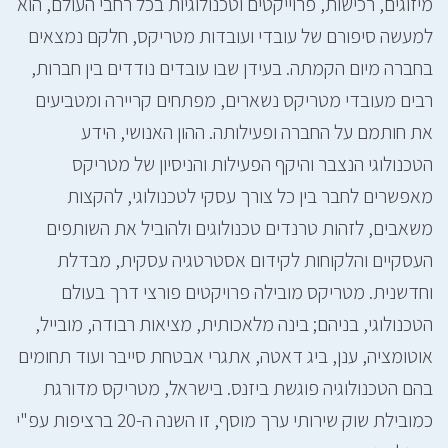
מיזוגים, רכישות, פרוייקטים וטכנולוגיות בכל רחבי העולם, הוא
למעשה סיפורם של עובדי ועובדות מטריקס, חלקם נמצאים
בחברה מיום הקמתה. בעידן שבו עובדים נודדים בין חברות,
רבים מעובדי מטריקס נשארים, מפתחים קריירה ומטביעים
את חותמם על החברה ופעילותה. ההון האנושי, הידע
הטכנולוגי הנצבר והיקף הפעילות והניסיון של מטריקס
מאפשרים לחבר בין כל צורך עסקי לטכנולוגי, להקצות
משאבים, לזהות טרנדים טכנולוגים ולהוביל את השותפים
העסקיים והלקוחות לקידום אסטרטגיה עסקית, מבדלת
וחדשנית. מטריקס מובילה פרויקטים פורצי דרך בעולם
הטכנולוגי, בניהם; בינה מלאכותית, מציאות רבודה, מובייל,
אוטומציה, ענן, ביג דאטה, אתגרי אבטחת סייבר ועוד תחומים
בהם הטכנולוגיה פוגשת ביזנס. בישראל, מטריקס מדורגת
כמובילת שוק שירותי ערך מוסף, זו השנה ה-20 ברציפות עפ"י