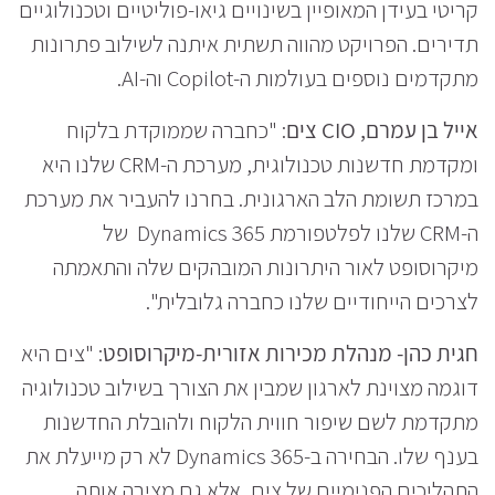
קריטי בעידן המאופיין בשינויים גיאו-פוליטיים וטכנולוגיים
תדירים. הפרויקט מהווה תשתית איתנה לשילוב פתרונות
מתקדמים נוספים בעולמות ה-Copilot וה-AI.
אייל בן עמרם,
CIO צים
: "כחברה שממוקדת בלקוח
ומקדמת חדשנות טכנולוגית, מערכת ה-CRM שלנו היא
במרכז תשומת הלב הארגונית. בחרנו להעביר את מערכת
ה-CRM שלנו לפלטפורמת Dynamics 365 של
מיקרוסופט לאור היתרונות המובהקים שלה והתאמתה
לצרכים הייחודיים שלנו כחברה גלובלית".
חגית כהן- מנהלת מכירות אזורית-מיקרוסופט
: "צים היא
דוגמה מצוינת לארגון שמבין את הצורך בשילוב טכנולוגיה
מתקדמת לשם שיפור חווית הלקוח ולהובלת החדשנות
בענף שלו. הבחירה ב-Dynamics 365 לא רק מייעלת את
התהליכים הפנימיים של צים, אלא גם מציבה אותה