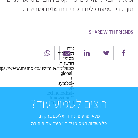
תוך כדי הטמעת כלים ורכיבים חדשנים ומובילים.
SHARE WITH FRIENDS
צים
הגלובלית
בסימן
חדשנות
טכנולוגית&s://www.matrix.co.il/zim
global-
a-
symbol-
of-
technological-
innovation/"
רוצים לשמוע עוד?
title="Mail">
מלאו פרטים ונחזור אליכם בהקדם
כל השדות המסומנים ב * הינם שדות חובה