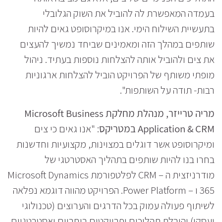
בעמדה המאפשרת לה להוביל את השוק הגלובלי
בתעשיית השילוח הימי. אנו במיקרוסופט גאים להיות
שותפים במהלך הזה ומאמינים שביחד נמשיך להעצים
את צים ולהוביל אותה להצלחות נוספות בעתיד. ניהול
מופתי משותף של הפרויקט הוביל להצלחות ארגוניות
רבות- תודה על השותפות".
מריה טרייזר, מנהלת מחלקת
Microsoft Business
Application & CRM במטריקס
: "אנו גאים כי צים
ומיקרוסופט אשר דוגלים במצוינות, מקצועיות וחדשנות
בחרו בנו להיות שותפים בתהליך האסטרטגי של
מודרניזצית ה – CRM לפלטפורמת Microsoft Dynamics
365 ו – Power Platform. הפרויקט מהווה דוגמא נפלאה
לשיתוף פעולה עמוק בכל הדרגים והערוצים (טכנולוגי
ועסקי) והובלת תהליכים ופרויקטים רוחביים ואסטרטגיים