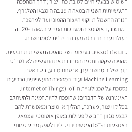
השימוש בבעלי חיים לטובת כח-ייצור ; דרך המהפכה
התעשייתית השנייה במאה ה-19 בה הומצאו הטלגרף,
הנורה החשמלית וקווי הייצור ההמוני ועד למהפכת
המחשוב, האוטומציה ומערכות המידע במאה ה-20 בה
העולם עבר בהדרגה מעבודה ידנית לממוחשבת.
כיום אנו נמצאים בעיצומה של מהפכה תעשייתית רביעית.
מהפכה שקטה וחכמה המחברת את התעשייה לאינטרנט
תוך שילוב מחשוב ענן, אבטחת מידע, ביג דאטה,
Machine Learning ועוד. המהפכה התעשייתית הרביעית
נסמכת על טכנולוגיית ה-IoT (Internet of Things,
האינטרנט של הדברים) שהופכת להיות זמינה ולהשתלב
בכל קו ייצור, מערכת, תהליך או מוצר ומאפשרת להם
לבצע מגוון רחב של פעולות באופן אוטומטי ועצמאי.
באמצעות ה-IoT המכשירים יכולים לספק מידע כמותי