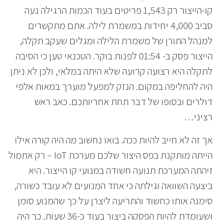
קו-הייצור רק 1,543 פריטים בעוד הכמות הרגילה נעה
סביב 4,000 יחידות במשמרת לילה. אתם מתקשרים
למנהל התורן של משמרת הלילה ומגלים שעקב תקלה,
הייצור פסק ב- 01:54 לפנות בוקר. הטכנאי טען כי הסיבה
לתקלה היא רצועה קרועה שלא היתה במלאי, ולכן לא ניתן
היה להחליפה במקום. הנזק למפעל מוערך במאות אלפי
דולרים ובסופו של דבר תחת אחריותכם. כאב ראש
רציני…
אך זה לא חייב להיות ככה. בואו נחשוב מה היה קורה אילו
הייתה מותקנת בפס היצור שלכם מערכת IoT – רק אתמול
זיהתה המערכת תנועה חשודה במנועי קו הייצור. היא
ביצעה השוואה וגילתה כי אחד המנועים לא עובד כשורה,
סימנה אותו כחשוד והתריעה ליצרן על כך שהמנוע סומן
ושעומדת להיות הפסקה ביצור בעוד כ-36 שעות. כך היה