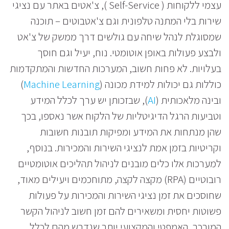
עצמי ללקוחות ( Self-Service ), צ'אטים באתר עם נציגי
שירות בלי המתנה טלפונית וגם צ'אטבוטים – תוכנה
שמסוגלת לנהל שיחה עם גולשים דרך ממשק של צ'אט
ולבצע פעולות באופן אוטומטי. נוח, יעיל וגם חוסך
בעלויות. לא פחות חשוב, המערכות החדשות והמתקדמות
כוללות גם יכולות למידת מכונה (
Machine Learning
)
ובינה מלאכותית (
AI
), שבזכותן יש ערך לכלל המידע
וטביעות הרגל הדיגיטליות של הלקוח אשר נאספו, בכך
שהן מנתחות את המידע ומפיקות תובנות חשובות
וקריטיות בזמן אמת לנציגי השירות והמכירות. בנוסף,
למערכות אלו כלים מובנים לניהול תהליכים אוטומטיים
רובוטיים (RPA) מקצה לקצה, מתוחכמים ויעילים מאוד,
שחוסכים את זמן נציגי השירות והמכירות על פעולות
פשוטות יחסית ומשאירים להם זמן חשוב לניהול הקשר
המורכב, האמפטי והמקצועי יותר שנדרש מהם לכלל