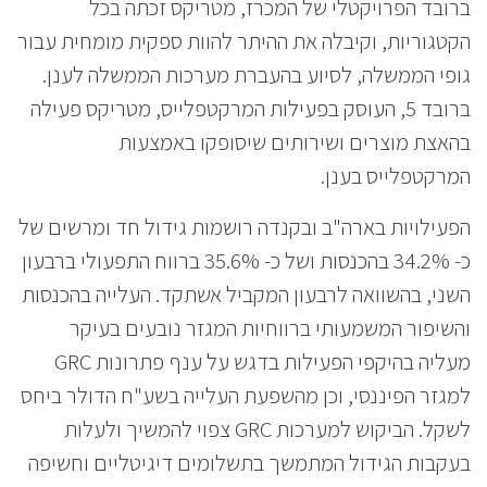
ברובד הפרויקטלי של המכרז, מטריקס זכתה בכל
הקטגוריות, וקיבלה את ההיתר להוות ספקית מומחית עבור
גופי הממשלה, לסיוע בהעברת מערכות הממשלה לענן.
ברובד 5, העוסק בפעילות המרקטפלייס, מטריקס פעילה
בהאצת מוצרים ושירותים שיסופקו באמצעות
המרקטפלייס בענן.
הפעילויות בארה"ב ובקנדה רושמות גידול חד ומרשים של
כ- 34.2% בהכנסות ושל כ- 35.6% ברווח התפעולי ברבעון
השני, בהשוואה לרבעון המקביל אשתקד. העלייה בהכנסות
והשיפור המשמעותי ברווחיות המגזר נובעים בעיקר
מעליה בהיקפי הפעילות בדגש על ענף פתרונות GRC
למגזר הפיננסי, וכן מהשפעת העלייה בשע"ח הדולר ביחס
לשקל. הביקוש למערכות GRC צפוי להמשיך ולעלות
בעקבות הגידול המתמשך בתשלומים דיגיטליים וחשיפה