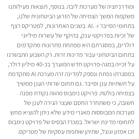
ומודרניזציה של מערכות ליבה. בנוסף, תוצאות פעילותנו
משקפות המשך הצמיחה של הזרוע הביטחונית שלנו,
בתחומי הסייבר ו- .AI בשנים האחרונות, למטריקס רצף
של זכיות בפרויקטי ענק, בהיקף של עשרות מיליוני
דולרים, במסגרתם היא מפתחת פתרונות מתקדמים
בתחום הביטחוני עבור מדינות זרות. רק השבוע התבשרנו
על זכייה במגה-פרויקט חדש המוערך בכ-40 מיליון דולר,
במסגרתו נפתח ונספק למדינה זרה מערכת AI מתקדמת
על תשתיות ענן וסייבר. גם תחום שרותי הענן ממשיך
בצמיחה בולטת. פרויקט נימבוס מהווה נקודת מפנה
חשובה, כי משתחרר החסם שעצר הגירה לענן של
מערכות המבוססות מאגרי מידע שלא ניתן להוציא מחוץ
לתחומי מדינת ישראל. במכרז הבסיס של פרויקט נימבוס
זכו אמזון וגוגל, שתיהן שותפות עסקיות של מטריקס.