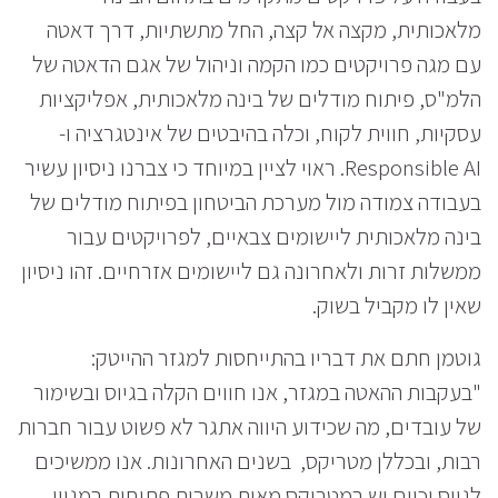
מלאכותית, מקצה אל קצה, החל מתשתיות, דרך דאטה
עם מגה פרויקטים כמו הקמה וניהול של אגם הדאטה של
הלמ"ס, פיתוח מודלים של בינה מלאכותית, אפליקציות
עסקיות, חווית לקוח, וכלה בהיבטים של אינטגרציה ו-
Responsible AI. ראוי לציין במיוחד כי צברנו ניסיון עשיר
בעבודה צמודה מול מערכת הביטחון בפיתוח מודלים של
בינה מלאכותית ליישומים צבאיים, לפרויקטים עבור
ממשלות זרות ולאחרונה גם ליישומים אזרחיים. זהו ניסיון
שאין לו מקביל בשוק.
גוטמן חתם את דבריו בהתייחסות למגזר ההייטק:
"בעקבות ההאטה במגזר, אנו חווים הקלה בגיוס ובשימור
של עובדים, מה שכידוע היווה אתגר לא פשוט עבור חברות
רבות, ובכללן מטריקס, בשנים האחרונות. אנו ממשיכים
לגייס וכיום יש במטריקס מאות משרות פתוחות במגוון