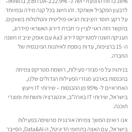
16% ברווח התפעולי ושל כ- 22.9% ב-EBITDA, בהשוואה
לרבעון המקביל אשתקד. זהו הישג בכל קנה מידה ובמיוחד
על רקע חוסר היציבות הגיאו-פוליטית והטלטלות בשווקים.
בהקשר הזה ראוי לציין כי חברת דירוג האשראי מידרוג,
העניקה השנה למטריקס דירוג Aa3 עם אופק יציב זו השנה
ה- 15 ברציפות, עדות נוספת לאיתנות הפיננסית של
החברה.
בניתוח על פי מגזרי פעילות, רושמת מטריקס צמיחה
בהכנסות בארבע מגזרי הפעילות הגדולים שלנו,
האחראיים ל- 95% מן ההכנסות – שירותי IT וייעוץ
בישראל, שירותי IT בארה"ב, אינטגרציה ותשתיות ומוצרי
תוכנה.
אנו רואים המשך צמיחה אורגנית מרשימה בפעילות
בישראל, עם האצה בתחומי הדיגיטל, ה-Data&AI, הסייבר