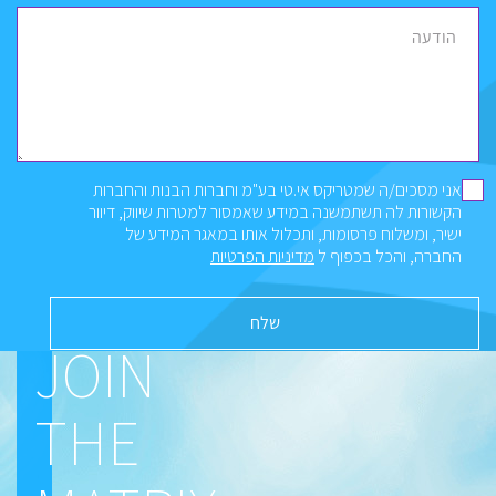
הודעה
אני מסכים/ה שמטריקס אי.טי בע"מ וחברות הבנות והחברות
הקשורות לה תשתמשנה במידע שאמסור למטרות שיווק, דיוור
ישיר, ומשלוח פרסומות, ותכלול אותו במאגר המידע של
החברה, והכל בכפוף ל
מדיניות הפרטיות
JOIN
THE