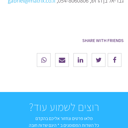
גבריאל בן הרוש, 054-8060806,
gabriel@matrix.co.il
SHARE WITH FRIENDS
רוצים לשמוע עוד?
מלאו פרטים ונחזור אליכם בהקדם
כל השדות המסומנים ב * הינם שדות חובה