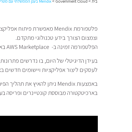
>
>
בית
Government Cloud
Mendix בענן הממשלתי עם מטריקס
פלטפורמת Mendix מאפשרת פיתו
וצמצום הצורך בידע טכנולוגי מתקדם.
הפלטפורמה זמינה ב- AWS Marketplace באזור הישראלי, בתצורת Non SAAS.
לעסקים ליצור אפליקציות ויישומים חדשים בצו
באמצעות Mendix ניתן להאיץ א
בארכיטקטורה מבוססת קונטיינרים ופריסה בענן AWS מבטיחה את העתיד הטכנולוגי של האר