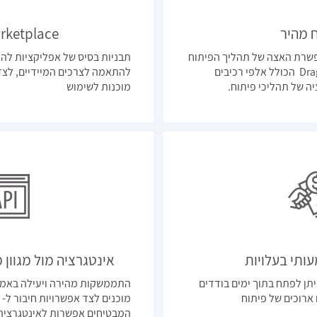
 מהיר
Marketplace ע
 Low Code המאפשרת האצה של תהליך הפיתוח
תבניות בסיס של אפליקציות לה
בעזרת ממשק ""Drag and Drop הכולל אלפי רכיבים
להתאמה לצרכים המיידיים, לצד
ה של תהליכי פיתוח.
מוכנות לשימוש
ותי בעלויות
אינטגרציה מול מגוון 
רת פלטפורמת Mendix ניתן לפתח בתוך ימים בודדים
התממשקות מהירה ויעילה באמצע
ארוכים של פיתוח
המבטיחים אפשרות לאינטגרציה 