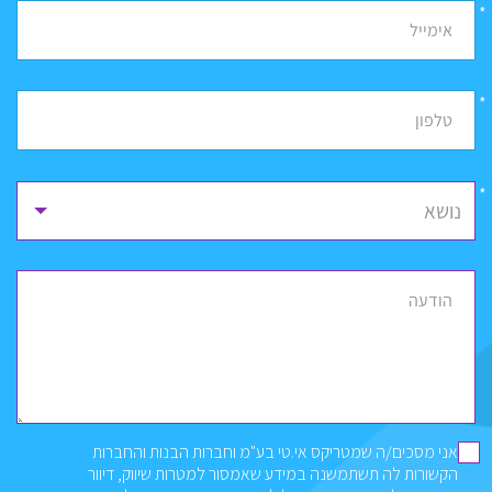
*
אימייל
*
טלפון
נושא
הודעה
אני מסכים/ה שמטריקס אי.טי בע"מ וחברות הבנות והחברות
הקשורות לה תשתמשנה במידע שאמסור למטרות שיווק, דיוור