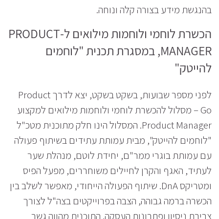
בהנגשת מידע בצורה קלה ונוחה.
הכשרת לוחמי ולוחמות מילואים ל-
PRODUCT
MANAGER
, במסגרת תכנית "לוחמים
להייטק"
לפני מספר שבועות, בשקט בשקט, יצא לדרך Product
Go – מסלול להכשרת לוחמי ולוחמות מילואים למקצוע
Product Manager. המסלול הינו חלק מתוכנית מטכ"ל
"לוחמים להייטק", מבית עמותת עתידים בשיתוף פעולה
עם עמותת בוגרי ממר"ם, יחידת לוטם, מנהלת שער
לעתיד, האגף והקרן לחיילים משוחררים, מפעל הפיס
ומטריקס DnA. שיתוף הפעולה הייחודי, מאפשר לשלב בין
הכשרה ברמה גבוהה, הצבה בפרוייקטים בצה"ל לצורך
צבירת ניסיון ופתרונות העסקה. התוכנית מהווה גשר