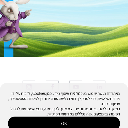
באתר זה נעשה שימוש בטכנולוגיות איסוף מידע כגון Cookies, לרבות על ידי
צדדים שלישיים, כדי לספק לך חווית גלישה טובה יותר וכן למטרות סטטיסטיקה,
אפיון ופרסום.
© 2026
המשך הגלישה באתר מהווה את הסכמתך לכך. מידע נוסף ואפשרויות לניהול
כל הזכויות שמורות
השימוש באמצעים אלה נכללים במדיניות
הפרטיות
.
OK