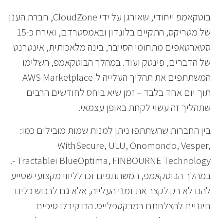
בוטקאמפ ייחודי, שאורגן על ידי CloudZone, חברת הענן
של מטריקס, התקיים בלונדון ובאמסטרדם, ואירח כ-15
סטארטאפים מתחומי הסייבר, בינה מלאכותית, אינטרנט
של הדברים, פינטק ועוד. במהלך הבוטקאמפ, השלימו
המשתתפים את תהליך העלייה ל-AWS Marketplace
תוך יום אחד בלבד – זמן שיא ביחס לחודשים הרבים
שתהליך זה עשוי לקחת באופן עצמאי.
בין החברות שהשתתפו ניתן למנות שמות מובילים כמו:
WithSecure, ULU, Onomondo, Vesper,
BlueOptima, FINBOURNE Technology וTractable -.
במהלך הבוטקאמפ, המשתתפים זכו לליווי מקצועי שסייע
להם לא רק לקצר את זמני העלייה, אלא גם לרכוש כלים
חיוניים להצלחתם במרקטפלייס. הם קיבלו טיפים