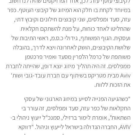
לקיבוצי עוטף עזה. לכן, אחד הפרויקטים שהיה לנו חשוב
במיוחד לקחת בו חלק הוא המיזוג של קיבוצי העוטף. כפר
עזה, סעד ומפלסים, שני קיבוצים חילונים וקיבוץ דתי,
שהחליטו לאחד כוחות, על מנת להשתקם חקלאית
ועסקית. הגוף המשותף, גידולי כ.ס.מ, ראשי התיבות של
שלושת הקיבוצים, הושק לאחרונה ויצא לדרך, בהובלה
משותפת של כרמל הלפרין מסעד ואמיר פרכטמן
ממפלסים. זה היה תהליך מיזוג יוצא דופן, שהייתה לחברת
Aviv מבית מטריקס בשיתוף עם חברת עובד-גובי ושות'
את הזכות ללוות.
"כשהגיעה הפנייה לסייע במיזוג הארגוני של עסקי
החקלאות של כפר עזה, סעד ומפלסים, זה עורר בי
השתאות", אומרת לימור ברזילי, סמנכ"ל ייעוץ ניהולי ב-
AVIV, החברה הגדולה בישראל לייעוץ וניהול. "דווקא