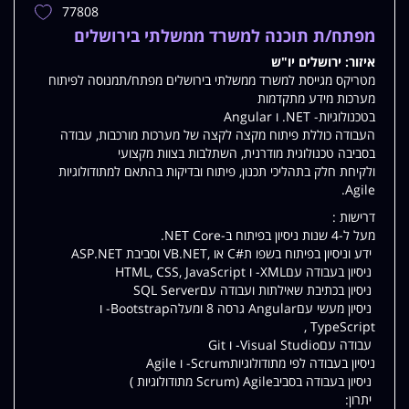
77808
הוספת
משרה
מפתח/ת תוכנה למשרד ממשלתי בירושלים
למשרות
איזור:
ירושלים יו"ש
שלי
מטריקס מגייסת למשרד ממשלתי בירושלים מפתח/תמנוסה לפיתוח
מערכות מידע מתקדמות
בטכנולוגיות- NET. ו Angular
העבודה כוללת פיתוח מקצה לקצה של מערכות מורכבות, עבודה
בסביבה טכנולוגית מודרנית, השתלבות בצוות מקצועי
ולקיחת חלק בתהליכי תכנון, פיתוח ובדיקות בהתאם למתודולוגיות
Agile.
דרישות :
מעל ל-4 שנות ניסיון בפיתוח ב-NET Core.
ידע וניסיון בפיתוח בשפו ת#C או ,VB.NET וסביבת ASP.NET
ניסיון בעבודה עםXML- ו HTML, CSS, JavaScript
ניסיון בכתיבת שאילתות ועבודה עםSQL Server
ניסיון מעשי עםAngular גרסה 8 ומעלהBootstrap- ו
TypeScript ,
עבודה עםVisual Studio- ו Git
ניסיון בעבודה לפי מתודולוגיותScrum- ו Agile
ניסיון בעבודה בסביבAgile (Scrum מתודולוגיות )
יתרון: