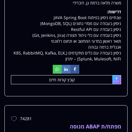
משרה מלאה ברמת גן, היברידי
דרישות:
שנתיים ניסיון בפיתוח JAVA Spring Boot
ניסיון בעבודה עם מסדי נתונים (MongoDB, SQL)
ניסיון בעבודה עם Restful API
ניסיון בעבודה עם כלי ניהול תצורה (Git, Jenkins, Jira)
תואר ראשון במדעי המחשב או תחום רלוונטי
אנגלית ברמה גבוהה
ניסיון בעבודה עם כלים מתקדמים (K8S, RabbitMQ, Kafka, ELK,
Splunk, Mulesoft, NiFi) – יתרון
קובץ קורות חיים
עלאת
74281
הוספת
משרה
מפתח/ת ABAP מנוסה
למשרות