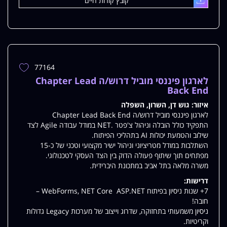
קובץ קורות חיים
עלאת
77164
הוספת
משרה
לארגון פיננסי מוביל דרוש/ה Chapter Lead
למשרות
Back End
שלי
איזור:
גוש דן, השרון, השפלה
לארגון פיננסי מוביל דרוש/ה Chapter Lead Back End
התפקיד כולל הובלה וניהול צ'פטר .NET במודל עבודה Agile לצד
שילוב והטמעת יכולות AI בתהליכי הפיתוח.
השתלבות במודל מטריציוני וניהול ישיר מקצועי וטכני של כ-15
מפתחים תוך שיתוף פעולה הדוק בין הצד העסקי לטכנולוגי.
משרה מלאה בתל אביב במתכונת היברידית.
דרישות:
7+ שנות ניסיון בפיתוח WebForms, NET Core ASP.NET –
חובה!
ניסיון משמעותי בתחזוקה, שדרוג וייצוב של מערכות Legacy גדולות
וקריטיות.