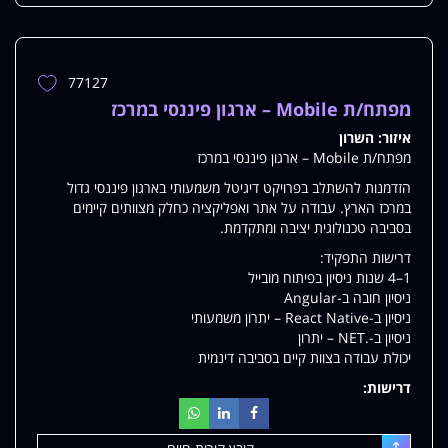
77127
הוספת
משרה
מפתח/ת Mobile – ארגון פיננסי במרכז
למשרות
איזור:
השרון
שלי
מפתח/ת Mobile – ארגון פיננסי במרכז
הזדמנות להשתלב בפרויקט דיגיטל משמעותי בארגון פיננסי גדול
במרכז הארץ. עבודה על אתר ואפליקציה כחלק מצוותים קיימים
בסביבה טכנולוגית יציבה ומתקדמת.
דרישות התפקיד:
1–4 שנות ניסיון בפיתוח מובייל
ניסיון חובה ב-Angular
ניסיון ב-React Native – יתרון משמעותי
ניסיון ב-.NET – יתרון
יכולת עבודה בצוות קיים בסביבה דינמית
דרישות: