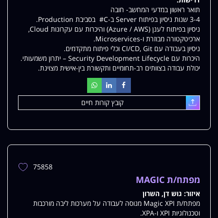
תואר ראשון במדעי המחשב- חובה
3-4 שנות ניסיון בפיתוח Server ב-C# בסביבת Production.
ניסיון בפיתוח לענן (Azure / AWS) והיכרות עם עקרונות Cloud,
ארכיטקטורה מבוזרת ו-Microservices.
ניסיון בעבודה עם CI/CD, Git וכלי פיתוח מתקדמים.
היכרות עם Security Development Lifecycle – יתרון משמעותי.
יכולת עבודה בצוותים רב-תחומיים ותקשורת בין-אישית מצוינת.
קובץ קורות חיים
עלאת
75858
הוספת
משרה
מפתח/ת MAGIC
למשרות
איזור:
גוש דן, השרון
שלי
מפתח/ת Magic XPI מנוסה לעבודה על מערכות ליבה מורכבות
וטכנולוגיות XPI ו-XPA.