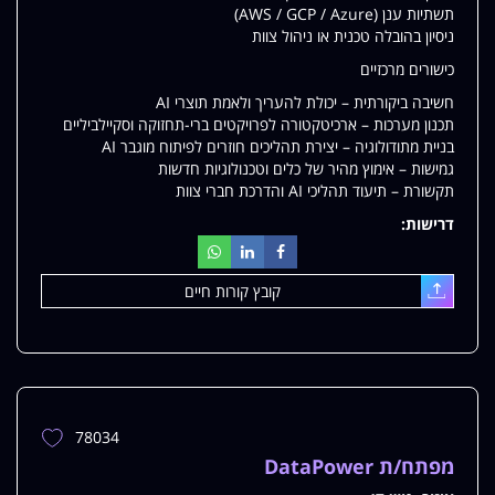
תשתיות ענן (AWS / GCP / Azure)
ניסיון בהובלה טכנית או ניהול צוות
כישורים מרכזיים
חשיבה ביקורתית – יכולת להעריך ולאמת תוצרי AI
תכנון מערכות – ארכיטקטורה לפרויקטים ברי-תחזוקה וסקיילביליים
בניית מתודולוגיה – יצירת תהליכים חוזרים לפיתוח מוגבר AI
גמישות – אימוץ מהיר של כלים וטכנולוגיות חדשות
תקשורת – תיעוד תהליכי AI והדרכת חברי צוות
דרישות:
קובץ קורות חיים
עלאת
78034
הוספת
משרה
מפתח/ת DataPower
למשרות