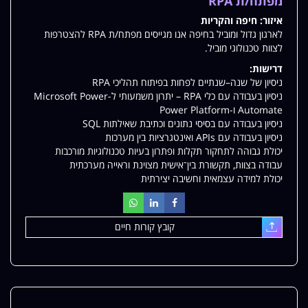
מפתח/ת RPA
למשרות
איזור:
חיפה והקריות
שלי
לארגון גדול ומוביל בחיפה אנו מגייסים מפתח/ת RPA להצטרפות
לצוות טכנולוגי מוביל.
דרישות:
ניסיון של שנה–שנתיים לפחות בפיתוח תהליכי RPA
ניסיון בעבודה עם כלי RPA – יתרון משמעותי ל-Microsoft Power
Automate ו-Power Platform
ניסיון בעבודה עם בסיסי נתונים וכתיבת שאילתות SQL
ניסיון בעבודה עם APIs ואינטגרציות בין מערכות
יכולת גבוהה לתחקור תקלות ופתרון בעיות טכנולוגיות מורכבות
עבודה בצוות, תקשורת בין־אישית מצוינת וראייה מערכתית
יכולת למידה עצמאית וחשיבה יצירתית
קובץ קורות חיים
עלאת