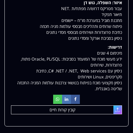
איזור:
השפלה, גוש דן
שלי
עבור מטריקס דרוש/ה מפתח/ת .NET
תיאור תפקיד
מתכנת מוביל במערכת מו"ח – יישומים
פיתוח שרותים ותהליכים מבססי עולמות מניה חכמה
כתיבת פרוצדורות ושירותים מבוססי מסדי נתונים
ניסיון בסביבת אורקל ומסדי נתונים
דרישות:
מינימום 4 שנים
ידע מעשי מוכח של המועמד בסביבות: Oracle, PL/SQL פתוח,
פרוצדורות, שירותים
ניסיון עם C# .NET / .NET, Web services, כתיבת
סקריפטים, Linux ושירותים
ניסיון מקצועי מוכח בפיתוח בנושאי צרכנות עולמות המניה החכמה
שליטה באנגלית.
קובץ קורות חיים
עלאת