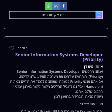
קובץ קורות חיים
עלאת
77707
הוספת
משרה
Senior Information Systems Developer
למשרות
(Priority)
שלי
איזור:
גוש דן
אנחנו מחפשים Senior Information Systems Developer
(Priority) תותח/ית שידחפו את מערכות המידע שלנו קדימה.
אם אתם אנשי Priority בנשמה, שאוהבים ללכלך את הידיים בפיתוח
(Hands-on) אבל גם להוביל תהליכים מקצה לקצה בארגון יצרני –
המקום שלכם איתנו.
משרה מלאה והיברידית בראשון לציון
מה תעשו אצלנו?
תהיו ה-Owner של מערכת ה-Priority ERP בארגון (ניתוח