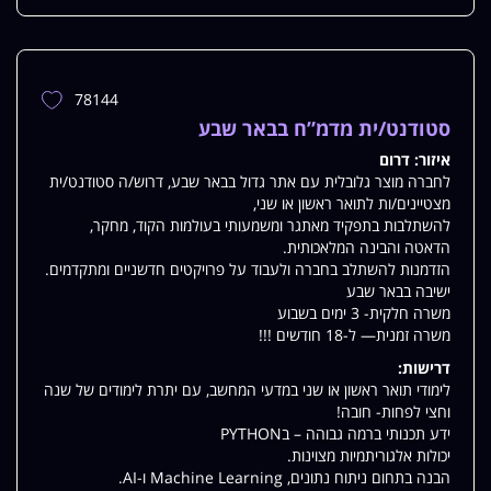
78144
הוספת
משרה
סטודנט/ית מדמ”ח בבאר שבע
למשרות
איזור:
דרום
שלי
לחברה מוצר גלובלית עם אתר גדול בבאר שבע, דרוש/ה סטודנט/ית
מצטיינים/ות לתואר ראשון או שני,
להשתלבות בתפקיד מאתגר ומשמעותי בעולמות הקוד, מחקר,
הדאטה והבינה המלאכותית.
הזדמנות להשתלב בחברה ולעבוד על פרויקטים חדשניים ומתקדמים.
ישיבה בבאר שבע
משרה חלקית- 3 ימים בשבוע
משרה זמנית— ל-18 חודשים !!!
דרישות:
לימודי תואר ראשון או שני במדעי המחשב, עם יתרת לימודים של שנה
וחצי לפחות- חובה!
ידע תכנותי ברמה גבוהה – בPYTHON
יכולות אלגוריתמיות מצוינות.
הבנה בתחום ניתוח נתונים, Machine Learning ו-AI.