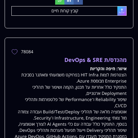
קובץ קורות חיים
עלאת
78084
הוספת
משרה
מהנדס/ת DevOps & SRE
למשרות
איזור:
חיפה והקריות
שלי
הצטרפות לצוות HIT Infra בפרויקט משמעותי ומאתגר בסביבת
Enterprise מבוססת Azure.
התפקיד כולל אחריות על תכנון, הקמה ושיפור של תהליכי
Deployment ארגוניים,
שיפור Reliability ו־Performance של פלטפורמות ותהליכי
CI/CD,
אוטומציה מלאה של תהליכי Build/Test/Deploy ועבודה צמודה
מול צוותי Infrastructure, Engineering ו־Security.
בנוסף, התפקיד כולל עבודה עם כלי AI Agents לצורך אוטומציה,
שיפור תהליכי Delivery וייעול תפעול מערכות ותהליכי DevOps.
במסגרת התפקיד תעבדו עם Azure DevOps, GitHub Actions,