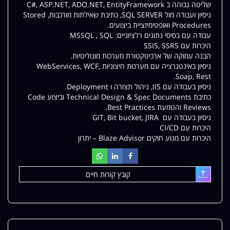
שליטה גבוהה ב C#, ASP.NET, ADO.NET, EntityFramework
ניסיון ועבודה מול SQL SERVER, כתיבת שאילתות מורכבות, Stored
Procedures ואופטימיזציית ביצועים.
עבודה עם בסיסי נתונים רלציוניים: MSSQL , SQL
היכרות עם SSIS, SSRS
הבנה עמוקה של ארכיטקטורת מערכות מונוליטיות.
ניסיון באינטגרציה עם מערכות חיצוניות WebServices, WCF,
Soap, Rest.
ניסיון בעבודה עם IIS, ניהול תצורה ו Deployment.
כתיבת Technical Design & Spec Documents וביצוע Code
Reviews והטמעת Best Practices.
ניסיון בעבודה עם GIT, Bit bucket, JIRA
היכרות עם CI/CD
היכרות עם מנוע חוקים Blaze Advisor – יתרון
קובץ קורות חיים
עלאת