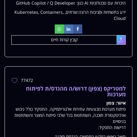
היכרות עם טכנולוגיות AI כגון: GitHub Copilot / Q Developer
ידע בתשתיות וסביבות הרצה:שרתים, Kubernetes, Containers,
Cloud
קובץ קורות חיים
עלאת
77472
הוספת
משרה
למטריקס (צפון) דרוש/ה מהנדס/ת לפיתוח
למשרות
מערכות
שלי
איזור:
צפון
פיתוח מערכות מבצעיות עתירות אלגוריתמיקה. התפקיד כולל גיבוש
ארכיטקטורת תוכנה, השתתפות בכל שלבי פיתוח המוצר והשתתפות
בניסויים
דרישות התפקיד:
תואר ראשון במדעי המחשב/ הנדסת תוכנה