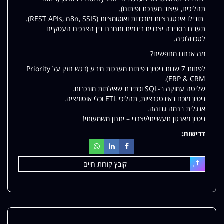
תהליכים, עיצוב מערכת ופיתוח).
תובילו אינטגרציות מורכבות ואוטומציות (REST APIs, n8n, SSIS).
תעבדו בסביבה יצרנית דינמית ותחברו בין הצרכים העסקיים
לטכנולוגיה.
מה אנחנו מחפשים?
לפחות 7 שנות ניסיון בפיתוח מערכות מידע (דגש חזק על Priority
ERP & CRM).
שליטה עמוקה ב-SQL וכתיבת שאילתות מורכבות.
ניסיון מוכח באינטגרציות, תהליכי ETL וכלי אוטומציה.
אנגלית ברמה גבוהה.
ניסיון מארגון תעשייתי/יצרני – יתרון משמעותי!
דרישות:
קובץ קורות חיים
עלאת