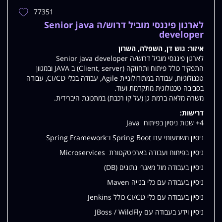
77351
הוספת
משרה
לארגון פיננסי מוביל דרוש/ה Senior java
למשרות
developer
שלי
איזור:
גוש דן, השפלה, השרון
לארגון פיננסי מוביל דרוש/ה Senior java developer
התפקיד כולל פיתוח ותחזוקה (Client, server) ב JAVA ובמגוון
טכנולוגיות, עבודה במתודולוגיית Agile, עבודה בכלי CI/CD, עבודה
בסביבה טכנולוגית מתקדמת ועוד.
משרה מלאה ברמת גן (על קו רכבת) במתכונת היברידית.
דרישות:
4+ שנות ניסיון בפיתוח Java
ניסיון משמעותי עם Spring Boot ו־Spring Framework
ניסיון בפיתוח ועבודה בארכיטקטורת Microservices
ניסיון בעבודה מול מאגרי נתונים (DB)
ניסיון בעבודה עם כלי בנייה Maven
ניסיון בעבודה עם כלי CI/CD כולל Jenkins
ניסיון וידע בעבודה עם JBoss / WildFly