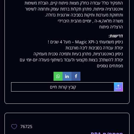
התפקיד כולל עבודה כחלק מצוות פיתוח קיים, הובלת משימות
אינטגרציה ופיתוח, פתרון תקלות ברמת עומק ותרומה לשיפור
ותחזוקת מערכות ותיקות בסביבה ארגונית גדולה.
משרה מלאה,א-ה , יומיים מהבית היברידי
הרצליה פיתוח
דרישות:
ניסיון משמעותי ב-Magic XPI – מעל 4 שנים !
יכולת עבודה בסביבות ליבה מורכבות
ניסיון באינטגרציות, פתרון בעיות ותמיכה טכנית מעמיקה
יכולת להשתלב בצוות מקצועי ולעבוד בשיתוף פעולה יום-יומי עם
מפתחים נוספים
קובץ קורות חיים
עלאת
76725
הוספת
משרה