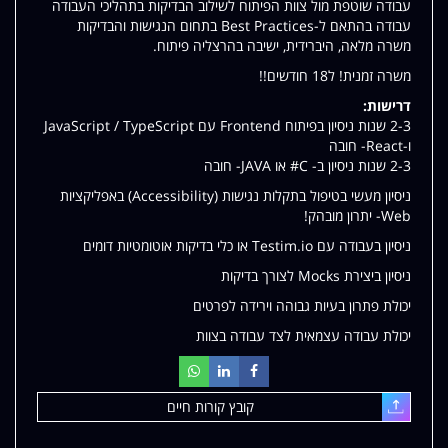
עבודה שוטפת מול צוות הפיתוח לשילוב הבדיקות בתהליכי העבודה
עבודה בהתאם ל-Best Practices בתחום הנגישות והבדיקות
משרה מלאה, היברידית, ישיבה בהרצליה פיתוח.
משרה זמנית! ל18 חודשים!!
דרישות:
2-3 שנות ניסיון בפיתוח Frontend עם JavaScript / TypeScript
ו-React- חובה
2-3 שנות ניסיון ב- C# או JAVA- חובה
ניסיון מעשי בטיפול בתקלות נגישות (Accessibility) באפליקציות
Web- יתרון מובהק!
ניסיון בעבודה עם Testim.io או כלי בדיקות אוטומטיות דומים
ניסיון ביצירת Mocks לצורך בדיקות
יכולת פתרון בעיות גבוהה וירידה לפרטים
יכולת עבודה עצמאית לצד עבודה בצוות
קובץ קורות חיים
עלאת