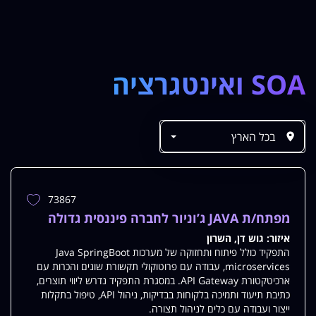
SOA ואינטגרציה
73867
הוספת
משרה
מפתח/ת JAVA ג’וניור לחברה פיננסית גדולה
למשרות
איזור:
גוש דן, השרון
שלי
התפקיד כולל פיתוח ותחזוקה של מערכות Java SpringBoot
microservices, עבודה עם פרוטוקולי תקשורת שונים והכרות עם
ארכיטקטורת API Gateway. במסגרת התפקיד נדרש ליווי תוצרים,
כתיבת תיעוד ותמיכה בלקוחות בבדיקות, ניהול API, טיפול בתקלות
ייצור ועבודה עם כלים לניהול תצורה.