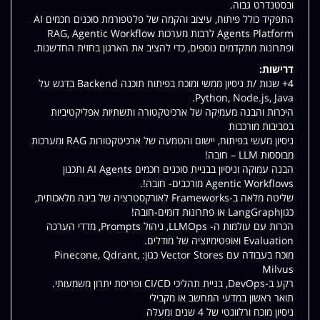
ובסטנדרט גבוה.
התפקיד כולל פיתוח, עיצוב והקמה של פלטפורמת סוכנים חכמים AI
Agents Platform לרבות מערכות RAG, Agentic Workflow
ופתרונות מתקדמים נוספים, כדי להציב את הארגון בחזית החדשנות.
דרישות:
4+ שנות /ת ניסיון ממשי ומוכח בפיתוח תוכנה Backend בדגש על
Python, Node.js, Java.
היכרות והבנה מעמיקה של ארכיטקטורה ותשתיות אפליקטיביות
בסביבות מורכבות
ניסיון מעשי בפיתוח, יישום והטמעה של ארכיטקטורות RAG ומערכות
מבוססות LLM – חובה!
הבנה עמוקה וניסיון בבניית סוכנים חכמים AI Agents ותכנון
Agentic Workflows מורכבים- חובה!.
שליטה מלאה ב-Frameworks לאורקסטרציה של בינה מלאכותית,
כגוןLangGraph או פתרונות דומים-חובה!
הכרות עם עולמות ה- LLMOps, ניהול Prompts, מדדי הערכה
Evaluation ואופטימיזציה של מודלים.
מוכח בעבודה עם Vector Stores כגון: Pinecone, Qdrant,
Milvus
רקע ב-DevOps, בניית תהליכי CI/CD ופריסת יתרון משמעותי.
תואר ראשון במדעי המחשב או מקבילי
ניסיון מוכח ורלוונטי של 4 שנים ומעלה