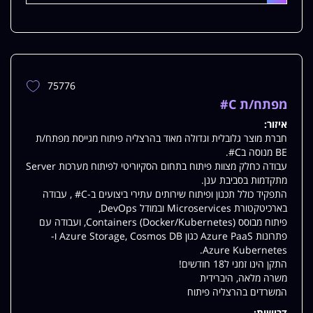
75776
הוספת
משרה
מפתח/ת C#
למשרות
איזור:
שלי
חברת מוצר גלובלית וגדולה מאוד בהרצליה פיתוח מגייסת מפתח/ת
BE מנוסה בC#.
עבודה כחלק מצוות פיתוח בתחום הסקיוריטי לפיתוח מערכות Server
מתקדמות בסביבת ענן.
התפקיד כולל תכנון ופיתוח שירותים עתירי ביצועים ב-C# , עבודה
בארכיטקטורת Microservices ובמודל DevOps,
פיתוח מבוסס Containers (Docker/Kubernetes), ועבודה עם
פתרונות Azure PaaS כגון Azure Storage, Cosmos DB ו-
Azure Kubernetes.
התקן הינו זמני ל18 חודשים!
משרה מלאה, היברידית
המשרדים בהרצליה פיתוח
דרישות: