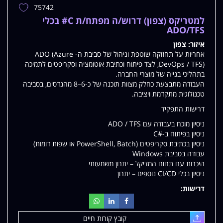
75742
הוספת
משרה
למטריקס (צפון) דרוש/ה מפתח/ת C# בכלי
למשרות
ADO/TFS
שלי
איזור:
צפון
אחריות על תחזוקה שוטפת וניהול של סביבת ה- ADO (Azure
DevOps / TFS), לצד פיתוח וכתיבת אוטומציה וסקריפטים לתמיכה
בתהליכי בנייה של מוצרי החברה.
העבודה מתבצעת כחלק מצוות תוכנה של כ-6–8 מהנדסים, בסביבה
טכנולוגית מתקדמת ויציבה.
דרישות התפקיד
ניסיון מוכח בעבודה עם ADO / TFS
ניסיון בפיתוח ב-#C
ניסיון בכתיבת סקריפטים (PowerShell, Batch או שפות דומות)
עבודה בסביבת Windows
היכרות עם תחום המדיקל – יתרון משמעותי
ניסיון בכלי CI/CD נוספים – יתרון
דרישות:
קובץ קורות חיים
עלאת