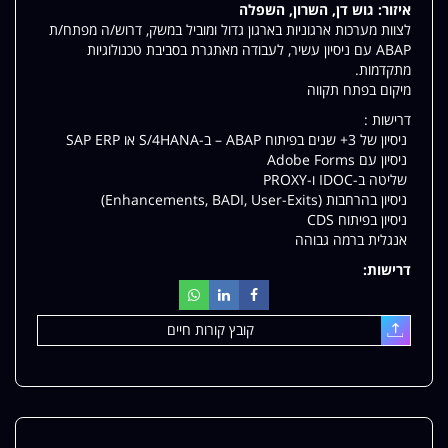
איזור:
גוש דן, השרון, השפלה
שלי
לצוות מערכות ארגוניות בארגון גדול ומוביל במשק, דרוש/ה מפתח/ת
ABAP עם ניסיון עשיר, לעבודה מאתגרת בסביבת טכנולוגיות
מתקדמות.
מיקום בפתח תקווה
דרישות :
ניסיון של 3+ שנים בפיתוח ABAP – ב-S/4HANA או SAP ERP
ניסיון עם Adobe Forms
שליטה ב-IDOC ו-PROXY
ניסיון בהרחבות (Enhancements, BADI, User-Exits)
ניסיון בפיתוח CDS
אנגלית ברמה גבוהה
דרישות:
קובץ קורות חיים
עלאת