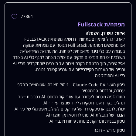
77864
הוספת
משרה
מפתח/ת Fullstack
למשרות
איזור:
גוש דן, השפלה
שלי
לארגון גדול ומתקדם בתחומו דרוש/ה מפתח/ת FULLSTACK
אנו מחפשים מפתח/ת Full Stack מנוסה עם מומחיות עמוקה
בעבודה עם כלי בינה מלאכותית לפיתוח. המועמד/ת האידיאלי/ת
משלב/ת יסודות הנדסיים חזקים עם יכולת מוכחת למנף כלי AI בצורה
אפקטיבית, תוך הבטחת בקרת איכות על תוצרים שמתקבלים מכלי AI
ובנייה של מערכות סקיילביליות עם ארכיטקטורה נכונה.
כלי AI ומתודולוגיה
ניסיון מעשי עם Claude Code – ניהול תצורה, אוטומציית תהליכי
עבודה, והנדסת פרומפטים
מתודולוגיה מוכחת לעבודה עם עוזרי קוד מבוססי AI בסביבות ייצור
תהליכי בקרת איכות וסקירה לקוד שנוצר על ידי AI
יכולת לתכנן ארכיטקטורה של פרויקטים לשילוב אופטימלי של כלי AI
הבנה של מגבלות AI ומתי לדרוס/לתקן תוצרי AI
ניסיון בבניית ותחזוקת צינורות פיתוח מוגברי AI
ניסיון נדרש – חובה