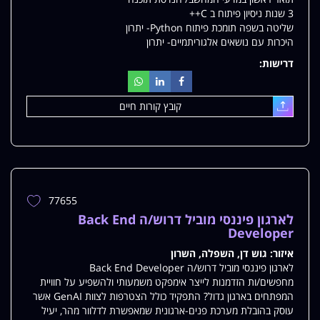
3 שנות ניסיון פיתוח ב C++
שליטה בשפה תומכת פיתוח Python- יתרון
היכרות עם נושאים אלגוריתמיים- יתרון
דרישות:
קובץ קורות חיים
עלאת
77655
הוספת
משרה
לארגון פיננסי מוביל דרוש/ה Back End
למשרות
Developer
שלי
איזור:
גוש דן, השפלה, השרון
לארגון פיננסי מוביל דרוש/ה Back End Developer
מחפשים/ות הזדמנות לייצר אימפקט משמעותי ולהשפיע על חוויית
המפתחים בארגון גדול? התפקיד כולל הצטרפות לצוות GenAI אשר
עוסק בהובלת מערכת פנים-ארגונית שמאפשרת לדלוור מהר, יעיל