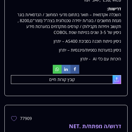
דרישות:
השכלה אקדמאית – תואר בתחום מדעי המחשב / הנדסאי/ת בוגר
מגמת מחשבים / בוגר/ת יחידה טכנולוגית בצה"ל (ממר"ם,8200 ,
תקשוב ויחידות מקבילות) / קורסים מתקדמים במערכות מידע
ניסיון של 3-5 שנים בפיתוח שפת COBOL
ניסיון פיתוח תוכנה בסביבת AS400 – יתרון
ניסיון במערכות כספיות/פיננסיות – יתרון
היכרות עם כלי AI - יתרון
קובץ קורות חיים
עלאת
77909
הוספת
משרה
דרוש/ה מפתח/ת .NET
למשרות