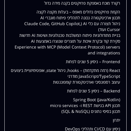
רקורד מוכח באספקת פרויקטים בקנה מידה גדול
הקמת פרויקטים גדולים מאפס – בעלות מקצה לקצה
תכנון ארכיטקטורה נכונה לתהליכי פיתוח מוגברי AI
ניהול תצורה עם כלי AI (Claude Code, GitHub Copilot,
Cursor ועוד)
בניית מתודולוגיות פיתוח המשלבות טכנולוגיות ושיטות AI חדשות
סקירת קוד ובקרת איכות על תוצרים שנוצרו באמצעות AI
Experience with MCP (Model Context Protocol) servers
and integrations
Frontend – ניסיון 5 שנים לפחות
React (רמה מתקדמת) – hooks, ניהול state, אופטימיזציית ביצועים
JavaScript/TypeScript מודרני
עיצוב רספונסיבי וארכיטקטורת קומפוננטות
Backend – ניסיון 5 שנים לפחות
Spring Boot (Java/Kotlin)
תכנון API בגישת REST ו- micro services
תכנון בסיסי נתונים (SQL & NoSQL)
יתרון
ניסיון עם CI/CD ותהליכי DevOps