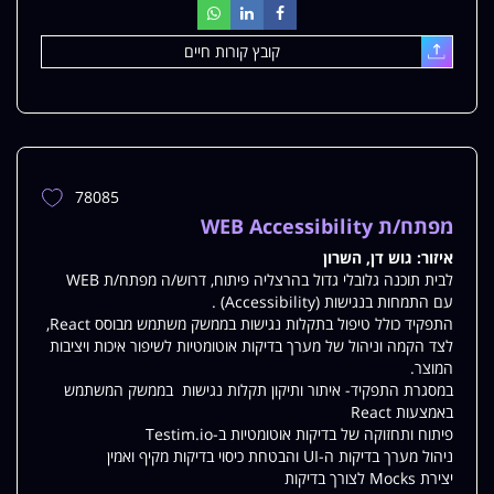
קובץ קורות חיים
עלאת
78085
הוספת
משרה
מפתח/ת WEB Accessibility
למשרות
איזור:
גוש דן, השרון
שלי
לבית תוכנה גלובלי גדול בהרצליה פיתוח, דרוש/ה מפתח/ת WEB
עם התמחות בנגישות (Accessibility) .
התפקיד כולל טיפול בתקלות נגישות בממשק משתמש מבוסס React,
לצד הקמה וניהול של מערך בדיקות אוטומטיות לשיפור איכות ויציבות
המוצר.
במסגרת התפקיד- איתור ותיקון תקלות נגישות בממשק המשתמש
באמצעות React
פיתוח ותחזוקה של בדיקות אוטומטיות ב-Testim.io
ניהול מערך בדיקות ה-UI והבטחת כיסוי בדיקות מקיף ואמין
יצירת Mocks לצורך בדיקות