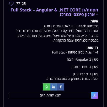
77125
הוספת
משרה
מפתח/ת Full Stack – Angular & .NET CORE
למשרות
– ארגון פיננסי במרכז
שלי
איזור:
מפתח/ת Full Stack לארגון פיננסי במרכז.
הזדמנות להשתלב בפרויקט דיגיטל משמעותי בארגון פיננסי גדול
במרכז הארץ. עבודה על אתר ואפליקציה כחלק מצוותים קיימים
בסביבה טכנולוגית יציבה ומתקדמת.
דרישות:
1-4 שנות ניסיון בפיתוח Full Stack
ניסיון ב Angular- חובה
ניסיון ב .net - חובה
ניסיון ב react יתרון
יכולת עבודה בצוות קיים בסביבה דינמית.
קובץ קורות חיים
עלאת