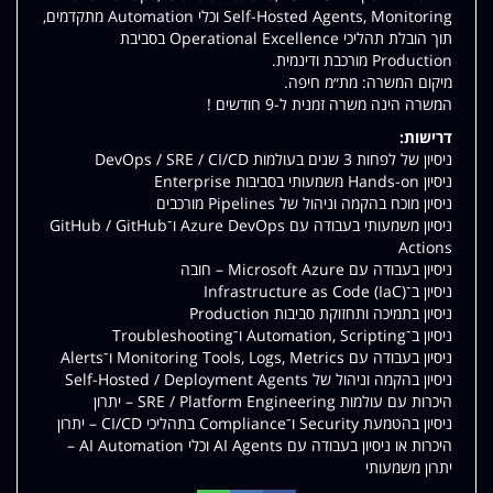
Self-Hosted Agents, Monitoring וכלי Automation מתקדמים,
תוך הובלת תהליכי Operational Excellence בסביבת
Production מורכבת ודינמית.
מיקום המשרה: מת״מ חיפה.
המשרה הינה משרה זמנית ל-9 חודשים !
דרישות:
ניסיון של לפחות 3 שנים בעולמות DevOps / SRE / CI/CD
ניסיון Hands-on משמעותי בסביבות Enterprise
ניסיון מוכח בהקמה וניהול של Pipelines מורכבים
ניסיון משמעותי בעבודה עם Azure DevOps ו־GitHub / GitHub
Actions
ניסיון בעבודה עם Microsoft Azure – חובה
ניסיון ב־Infrastructure as Code (IaC)
ניסיון בתמיכה ותחזוקת סביבות Production
ניסיון ב־Automation, Scripting ו־Troubleshooting
ניסיון בעבודה עם Monitoring Tools, Logs, Metrics ו־Alerts
ניסיון בהקמה וניהול של Self-Hosted / Deployment Agents
היכרות עם עולמות SRE / Platform Engineering – יתרון
ניסיון בהטמעת Security ו־Compliance בתהליכי CI/CD – יתרון
היכרות או ניסיון בעבודה עם AI Agents וכלי AI Automation –
יתרון משמעותי