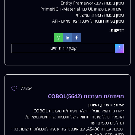
ניסיון בעבודה עםEntity Framework
היכרות עם ספריותUI כגון Material- ו PrimeNG
ניסיון בעבודה בארגון ממשלתי
ניסיון בפיתוח ובניהול אינטגרציה מולים -API
דרישות:
קובץ קורות חיים
עלאת
77854
הוספת
משרה
מפתח/ת מערכות COBOL(5642)
למשרות
איזור:
גוש דן, השרון
שלי
לאררגון רפואי מוביל דרוש/ה מפתח/ת מערכות COBOL
התפקיד כולל פיתוח ותחזוקה של תוכניות ,שירותים/ממשקים/
תהליכים כספיים ועוד
סביבת עבודה AS400, עם אינטגרציה ענפה לטכנולוגיות שונות כגון:
SAP, ESB, WEB ועוד