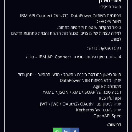
איזור:
גוש דן
שלי
תיאור תפקיד:
מפתח/ת תשתיות DataPower בדגש על IBM API Connect
בצוות DEVOPS
טיפול בתקלות שוטפות וקריטיות בתחום.
למידה עצמית של מוצרים וטכנולוגיות חדשות והבאת פתרונות חדשים
לצוות.
רקע תעסוקתי נדרש:
4 שנות ניסיון בפיתוח בסביבת IBM API Connect – חובה
תואר ראשון בהנדסת תוכנה \ חשמל \ מדעי המחשב – יתרון גדול
יתרון לידע בפיתוח DataPower \ IIB
מתודולוגית Agile
הבנה טובה של YAML \ JSON \ XML \ SOAP
RESTful api
יתרון לניסיון עם JWT \ JWE \ OAuth2\ OAuth1
יתרון להבנה של Kerberos
OpenAPI Spec
דרישות: