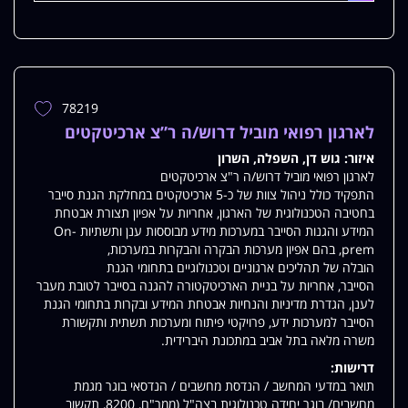
78219
הוספת
משרה
לארגון רפואי מוביל דרוש/ה ר”צ ארכיטקטים
למשרות
איזור:
גוש דן, השפלה, השרון
שלי
לארגון רפואי מוביל דרוש/ה ר"צ ארכיטקטים
התפקיד כולל ניהול צוות של כ-5 ארכיטקטים במחלקת הגנת סייבר
בחטיבה הטכנולוגית של הארגון, אחריות על אפיון תצורת אבטחת
המידע והגנות הסייבר במערכות מידע מבוססות ענן ותשתיות On-
prem, בהם אפיון מערכות הבקרה והבקרות במערכות,
הובלה של תהליכים ארגוניים וטכנולוגיים בתחומי הגנת
הסייבר, אחריות על בניית הארכיטקטורה להגנה בסייבר לטובת מעבר
לענן, הגדרת מדיניות והנחיות אבטחת המידע ובקרות בתחומי הגנת
הסייבר למערכות ידע, פרויקטי פיתוח ומערכות תשתית ותקשורת
משרה מלאה בתל אביב במתכונת היברידית.
דרישות:
תואר במדעי המחשב / הנדסת מחשבים / הנדסאי בוגר מגמת
מחשבים/ בוגר יחידה טכנולוגית בצה"ל (ממר"ם, 8200, תקשוב