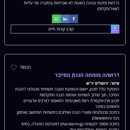
נדרשת זמינות גבוהה בשעות לא שגרתיות (במקרה של עליות
לאוויר/תקלות)
קובץ קורות חיים
עלאת
78531
הוספת
משרה
דרוש/ה מומחה הגנת הסייבר
למשרות
איזור:
ירושלים יו"ש
שלי
התפקיד כולל תכנון, יישום והטמעת מענה תשתיתי טכנולוגי להגנת
הסייבר, תוך שילוב תשתיות ושיטות הגנה מתקדמות
תכנון ארכיטקטורת רשת מאובטחת התואמת לצרכים ארגוניים
ולאיומים בסייבר
בחינת טכנולוגיות ומוצרי הגנה ושילובם בתשתיות המחשוב (אחסון,
גיבוי והתאוששות)
כתיבת מסמכי הקשחה (Hardening) למערכות הפעלה, בסיסי
נתונים, רשתות, אפליקציות ועוד