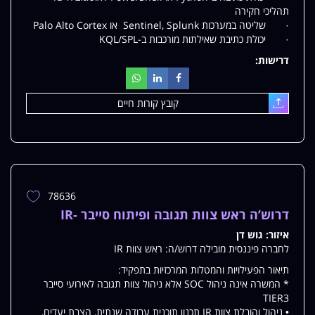
תהליכי חקירה
· שליטה במערכות Sentinel, Splunk או Palo Alto Cortex
· יכולת כתיבת שאילתות מורכבות ב-KQL/SPL
דרישות:
קובץ קורות חיים
עלאת
78636
הוספת
משרה
דרוש’ה ראש צוות תגובה ופיתוח סייבר -IR
למשרות
איזור:
גוש דן
שלי
לחברה פיננסית מובילה דרוש/ה: ראש צוות IR
תיאור הפעילויות והמטלות המרכזיות בתפקיד:
* המשרה אינה ניהול SOC אלא ניהול צוות תגובה לאירועי סייבר
TIER3
• ניהול והובלת צוות IR תכנון תוכנית עבודה שנתית, הצבת יעדים,