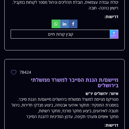
יכולת עבודה עצמאית, הובלת תהליכים וניהול מספר לקוחות במקביל.
רישיון נהיגה- חובה
דרישות:
קובץ קורות חיים
עלאת
78424
הוספת
משרה
מיישם/ת הגנת הסייבר למשרד ממשלתי
למשרות
בירושלים
שלי
איזור:
ירושלים יו"ש
מטריקס מגייסת למשרד ממשלתי בירושלים מיישם/ת הגנת סייבר.
במסגרת התפקיד: תחקור אירועי אבטחה, ביצוע מבדקי חדירות, ניהול
תגובה לאירועים, ביצוע מחקר פורנזי, מחקר רשתות,
מחקר איומים ומערכי תקיפה, עדכון המדיניות להגנת הסייבר
דרישות: