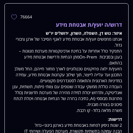
76664
הוספת
משרה
דרוש/ה יועץ/ת אבטחת מידע
למשרות
איזור:
גוש דן, השפלה, השרון, ירושלים יו"ש
שלי
אנחנו מחפשים יועץ/ת אבטחת מידע לאגף הסייבר של ארגן ציבורי
גדול.
התפקיד כולל אחריות על בחינת ארכיטקטורות מערכות מגוונות –
בענן ובסביבות On-Premמתן הנחיות ודרישות אבטחת מידע
בהתאם.
היועץ/ת ילווה פרויקטים טכנולוגיים לאורך מחזור חייהם, החל משלב
התכנון ועד עלייה לייצור, תוך שילוב עקרונות אבטחת מידע, עמידה
במדיניות הארגונית והתאמה לסטנדרטים מקצועיים.
העבודה כוללת ממשקי עבודה שוטפים עם צוותי פיתוח, תשתיות, ענן
ואנליטיקה, ותדרוש יכולת למידה מהירה של מערכות חדשניות (כולל
פתרונות מבוססי (AI, כתיבה ברורה של הנחיות אבטחה ויכולת לנתח
סיכונים בצורה מובנית.
משרה מלאה בלוד- קו רכבת.
דרישות:
2 שנות ניסיון לפחות באבטחת מידע בארגון בינוני–גדול
הבנה עמוקה בתשתיות תקשורת, מערכות הפעלה ושירותי IT