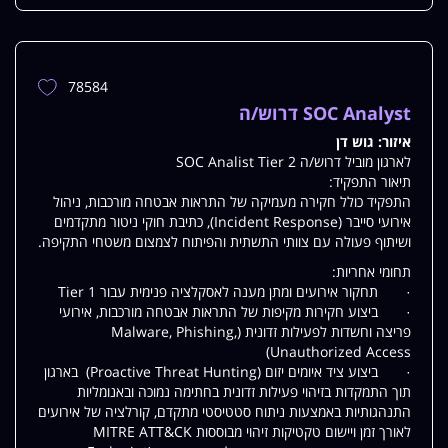
78584
הוספת
משרה
SOC Analyst דרוש/ה
למשרות
איזור:
גוש דן
שלי
לארגון מוביל דרוש/ה SOC Analist Tier 2
תיאור התפקיד:
התפקיד כולל חקירה מעמיקה של התראות אבטחה מורכבות, ניהול
אירועי סייבר (Incident Response), כתיבת חוקי ניטור מתקדמים
ושיתוף פעולה עם צוותי התשתית והפיתוח לצמצום משטחי התקיפה.
תחומי אחריות:
· תחקור אירועים ומתן מענה לאסקלציה פנימית עבור Tier 1
· ביצוע חקירות מקיפות של התראות אבטחה מורכבות, אירועי
פריצה וחשדות לפעילות זדונית (Malware, Phishing,
Unauthorized Access)
· ביצוע ציד איומים יזום (Proactive Threat Hunting) בארגון
תוך התמקדות בזיהוי פעילות זדונית בחתימה נמוכה ובאנומליות
התנהגותיות באמצעות ניתוח סטטיסטי מתקדם, קורלציה של אירועים
לאורך זמן ויישום טקטיקות זיהוי מבוססות MITRE ATT&CK