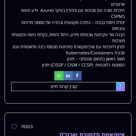
ארגוניים
היכרות טובה עם סביבות ענן ציבורי) בעיקר (Azure וידע מעשי
בCSPM
יכולת ניסוח גבוהה – כתיבה מקצועית וברורה של מסמכי מדיניות
והנחיות
הבנה של עקרונות אבטחת מידע, ניהול זהויות, בקרות גישה והקשחת
מערכות
יתרון להיכרות עם ארכיטקטורת פתרונות מבוססי בינה מלאכותית ועם
סביבת Kubernetes/Containers
תואר ראשון בתחום טכנולוגי – יתרון
הסמכות רלוונטיות (CISSP / CISM / CCSP) יתרון
קובץ קורות חיים
עלאת
76923
הוספת
משרה
איש/אשת תקשורת ואבט”מ