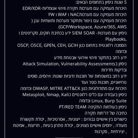
5 שנות ניסיון בתחומים הבאים:
היכרות מעמיקה עם מערכות חקירה וזיהוי אנומליות-EDR/XDR
היכרות מעמיקה עם מערכותNAC ו WAF ו FW
היכרות מעמיקה עם ניטור ותחקור מערכות ותשתיות ענן (
GCP/Workspace, Azure/365, AWS)
ניסיון עם מערכות- SIEM SOAR ידע בכתיבת חוקים, סקריפטים ו
,Playbooks
הסמכה רלוונטית בתחום כגון OSCP, OSCE, GPEN, CEH, GCIH
וכדומה
ידע רחב בתחקור וזיהוי אירועי אבטחת מידע
ניסיון בAttack Simulation, Vulnerability Assessments
ובדיקות חדירות
ידע רחב במשפחות של תוכנות זדוניות שונות: וירוסים, סוסים
טרויאניים, תוכנות כופר ועוד
היכרות עם מתודולוגיות כגון OWASP, MITRE ATT&CK וכדומה
ניסיון בעבודה עם כלים רלוונטיים כMetasploit, Nmap, Kali
Linux, Burp Suite וכדומה
ניסיון בעולמות התקיפה PT/RED TEAM
כתיבה של דו"חות חקירה
כישורים בין אישיים גבוהים : ייצוגיות , אסרטיביות , יכולת תקשורת
מעולה , יחסים אישיים מצוינים , יכולת פתרון בעיות , חריצות , אמינות
, יצירתיות , סקרנות