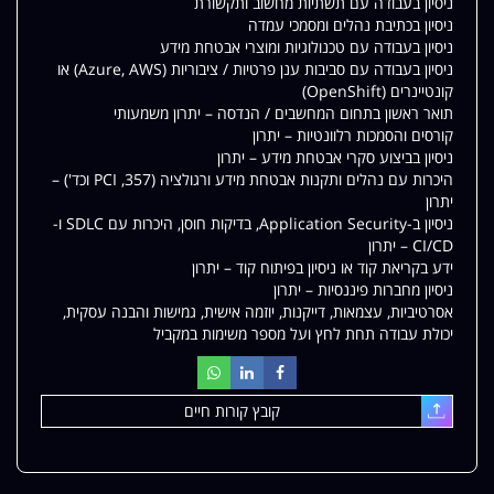
ניסיון בעבודה עם תשתיות מחשוב ותקשורת
ניסיון בכתיבת נהלים ומסמכי עמדה
ניסיון בעבודה עם טכנולוגיות ומוצרי אבטחת מידע
ניסיון בעבודה עם סביבות ענן פרטיות / ציבוריות (Azure, AWS) או
קונטיינרים (OpenShift)
תואר ראשון בתחום המחשבים / הנדסה – יתרון משמעותי
קורסים והסמכות רלוונטיות – יתרון
ניסיון בביצוע סקרי אבטחת מידע – יתרון
היכרות עם נהלים ותקנות אבטחת מידע ורגולציה (357, PCI וכד') –
יתרון
ניסיון ב-Application Security, בדיקות חוסן, היכרות עם SDLC ו-
CI/CD – יתרון
ידע בקריאת קוד או ניסיון בפיתוח קוד – יתרון
ניסיון מחברות פיננסיות – יתרון
אסרטיביות, עצמאות, דייקנות, יוזמה אישית, גמישות והבנה עסקית,
יכולת עבודה תחת לחץ ועל מספר משימות במקביל
קובץ קורות חיים
עלאת