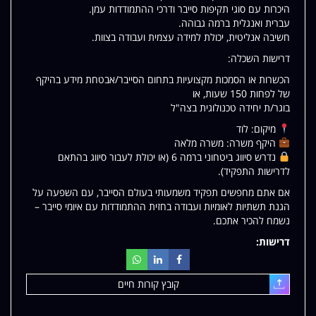
היכרות עם סוגי תקיפות סייבר ודרכי ההתמודדות עמן.
עברית ואנגלית ברמה גבוהה.
חשיבה אנליטית, יכולת למידה עצמית ועבודה בצוות.
דרישות השכלה:
הכשרות או הסמכות מקצועיות בתחום הסייבר/אבטחת מידע בהיקף
של לפחות 150 שעות, או
בוגר/ת יחידה טכנולוגית בצה"ל
מיקום: לוד
היקף משרה: משרה מלאה
נדרש סיווג ביטחוני ברמה 6 (או יכולת לעבור סיווג בהתאם
לדרישות התפקיד).
אם אתם מחפשים תפקיד משמעותי בעולם הסייבר, עם השפעה על
הגנת תשתיות לאומיות ועבודה בחזית ההתמודדות עם איומי סייבר –
נשמח להכיר אתכם.
דרישות:
קובץ קורות חיים
עלאת