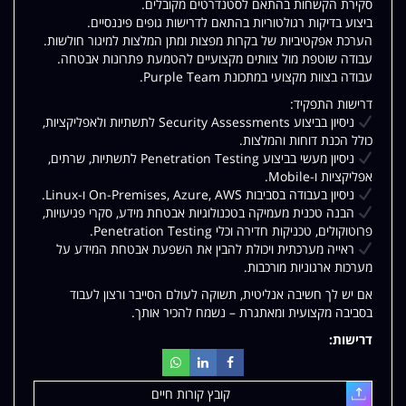
סקירת הקשחות בהתאם לסטנדרטים מקובלים.
ביצוע בדיקות רגולטוריות בהתאם לדרישות גופים פיננסיים.
הערכת אפקטיביות של בקרות מפצות ומתן המלצות למיגור חולשות.
עבודה שוטפת מול צוותים מקצועיים להטמעת פתרונות אבטחה.
עבודה בצוות מקצועי במתכונת Purple Team.
דרישות התפקיד:
ניסיון בביצוע Security Assessments לתשתיות ולאפליקציות,
כולל הכנת דוחות והמלצות.
ניסיון מעשי בביצוע Penetration Testing לתשתיות, שרתים,
אפליקציות ו-Mobile.
ניסיון בעבודה בסביבות On-Premises, Azure, AWS ו-Linux.
הבנה טכנית מעמיקה בטכנולוגיות אבטחת מידע, סקרי פגיעויות,
פרוטוקולים, טכניקות חדירה וכלי Penetration Testing.
ראייה מערכתית ויכולת להבין את השפעת אבטחת המידע על
מערכות ארגוניות מורכבות.
אם יש לך חשיבה אנליטית, תשוקה לעולם הסייבר ורצון לעבוד
בסביבה מקצועית ומאתגרת – נשמח להכיר אותך.
דרישות:
קובץ קורות חיים
עלאת