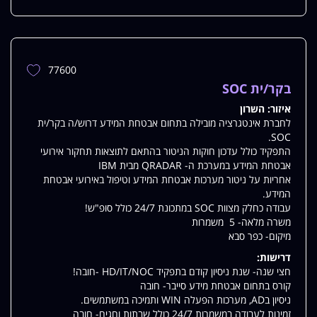
77600
הוספת
משרה
בקר/ית SOC
למשרות
איזור:
השרון
שלי
לחברת אינטגרציה מובילה בתחום אבטחת המידע דרוש/ה בקר/ית
SOC.
התפקיד כולל עדכון חוקות הניטור בהתאם לתוצאות תחקור אירועי
אבטחת המידע במערכת ה- QRADAR מבית IBM
אחריות על ניטור מערכות אבטחת המידע וטיפול באירועי אבטחת
המידע.
עבודה כחלק מצוות SOC במתכונת 24/7 כולל סופ"ש!
משרה מלאה- 5 משמרות
מיקום- כפר סבא
דרישות:
חצי שנה- שנת ניסיון קודם בתפקיד HD/IT/NOC -חובה!
קורס בתחום אבטחת מידע סייבר- חובה
ניסיון בAD, מערכות הפעלה WIN ותמיכה במשתמשים.
זמינות לעבודה במשמרות 24/7 כולל שבתות וחגים- חובה