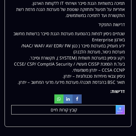
תמיכה בתשתיות הגנת סייבר ושירותי IT ללקוחות הארגון.
אחריות על תפעול ותחזוקה שוטפת של מערכות הגנה מרמת רשת
התקשורת ועד לתמיכה במשתמשים.
דרישות התפקיד
שנתיים ניסיון לפחות בהטמעת מערכות הגנת סייבר ברשתות מחשוב
בארגון Enterprise
ידע מעמיק במערכות סייבר ( כגון NAC/ WAF/ AV/ EDR/ FW/
מערכות ניטור, מערכות הלבנה)
רקע וניסיון במערכות תשתית (SYSTEM ), תקשורת וסייבר.
בעל.ת הסמכת CISSP מעשי/ CCSE/ CSP/ ComptIA Security /
CCSA CCNP – יתרון משמעותי.
ניסיון צבאי מיחידות טכנולוגיות – יתרון.
תואר BSC בהנדסת תוכנה/ מערכות מידע/ מדעי המחשב – יתרון.
דרישות:
קובץ קורות חיים
עלאת