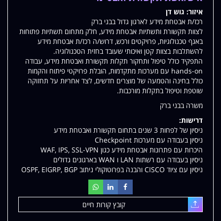
למשרות
איזור:
גוש דן
שלי
רכז/ת אבטחת מידע לארגון גדול בבני ברק
לצוות תקשורת ותשתיות אבטחת מידע, חלק מתחום תשתיות פתוחות
באגף טכנולוגיות, פרויקטים ורכש, דרוש/ה רכז/ת אבטחת מידע
להשתלבות בצוות קטן ואיכותי שעובד בחזית הטכנולוגיה.
התפקיד כולל טיפול ותחקור תקלות תקשורת ואבטחת מידע, עבודה
hands-on עם מערכות מתקדמות, הובלת פרויקטי פיתוח והקמות
כולל בחינה והטמעה של מוצרים חדשים, לצד אחריות על תחזוקה
שוטפת וטיפול בתקלות מורכבות.
משרה בבני ברק
דרישות:
ניסיון של לפחות 3 שנים בתחום תקשורת ואבטחת מידע
ניסיון בעבודה עם מערכות Checkpoint
היכרות עם פתרונות אבטחת מידע כגון WAF, IPS, SSL-VPN
ניסיון בעבודה עם רשתות LAN ו WAN בארגונים גדולים
ניסיון עם ציוד CISCO והבנה בפרוטוקולי ניתוב OSPF, EIGRP, BGP
קובץ קורות חיים
עלאת