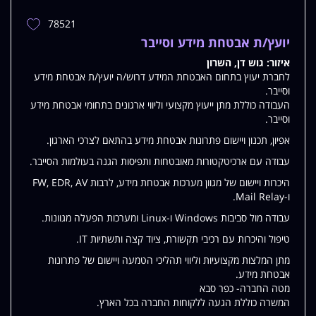
78521
הוספת
משרה
יועץ/ת אבטחת מידע וסייבר
למשרות
איזור:
גוש דן, השרון
שלי
לחברת יעוץ בתחום האבטחת המידע דרוש/ה יועץ/ת אבטחת מידע
וסייבר.
העבודה כוללת מתן ייעוץ מקצועי וליווי ארגונים בתחומי אבטחת מידע
וסייבר.
אפיון, תכנון ויישום פתרונות אבטחת מידע בהתאם לצרכי הארגון.
עבודה עם ארכיטקטורות מאובטחות ותפיסות הגנה בעולמות הסייבר.
היכרות ויישום של מגוון מערכות אבטחת מידע, לרבות FW, EDR, AV
ו-Mail Relay.
עבודה מול סביבות Windows ו-Linux ומערכות הפעלה מגוונות.
טיפול והיכרות עם רכיבי תקשורת, ציוד קצה ותשתיות IT.
מתן המלצות מקצועיות וליווי תהליכי הטמעה ויישום של פתרונות
אבטחת מידע.
מטה החברה- כפר סבא
המשרה כוללת הגעה ללקוחות החברה בכל הארץ.