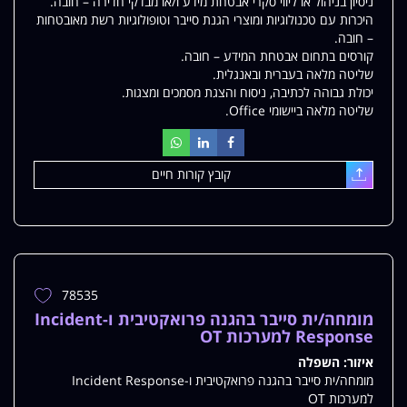
ניסיון בניהול או ליווי סקרי אבטחת מידע ו/או מבדקי חדירה – חובה.
היכרות עם טכנולוגיות ומוצרי הגנת סייבר וטופולוגיות רשת מאובטחות
– חובה.
קורסים בתחום אבטחת המידע – חובה.
שליטה מלאה בעברית ובאנגלית.
יכולת גבוהה לכתיבה, ניסוח והצגת מסמכים ומצגות.
שליטה מלאה ביישומי Office.
קובץ קורות חיים
עלאת
78535
הוספת
משרה
מומחה/ית סייבר בהגנה פרואקטיבית ו-Incident
למשרות
Response למערכות OT
שלי
איזור:
השפלה
מומחה/ית סייבר בהגנה פרואקטיבית ו-Incident Response
למערכות OT