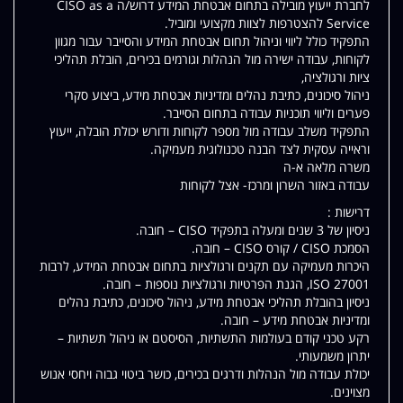
לחברת ייעוץ מובילה בתחום אבטחת המידע דרוש/ה CISO as a
Service להצטרפות לצוות מקצועי ומוביל.
התפקיד כולל ליווי וניהול תחום אבטחת המידע והסייבר עבור מגוון
לקוחות, עבודה ישירה מול הנהלות וגורמים בכירים, הובלת תהליכי
ציות ורגולציה,
ניהול סיכונים, כתיבת נהלים ומדיניות אבטחת מידע, ביצוע סקרי
פערים וליווי תוכניות עבודה בתחום הסייבר.
התפקיד משלב עבודה מול מספר לקוחות ודורש יכולת הובלה, ייעוץ
וראייה עסקית לצד הבנה טכנולוגית מעמיקה.
משרה מלאה א-ה
עבודה באזור השרון ומרכז- אצל לקוחות
דרישות :
ניסיון של 3 שנים ומעלה בתפקיד CISO – חובה.
הסמכת CISO / קורס CISO – חובה.
היכרות מעמיקה עם תקנים ורגולציות בתחום אבטחת המידע, לרבות
ISO 27001, הגנת הפרטיות ורגולציות נוספות – חובה.
ניסיון בהובלת תהליכי אבטחת מידע, ניהול סיכונים, כתיבת נהלים
ומדיניות אבטחת מידע – חובה.
רקע טכני קודם בעולמות התשתיות, הסיסטם או ניהול תשתיות –
יתרון משמעותי.
יכולת עבודה מול הנהלות ודרגים בכירים, כושר ביטוי גבוה ויחסי אנוש
מצוינים.