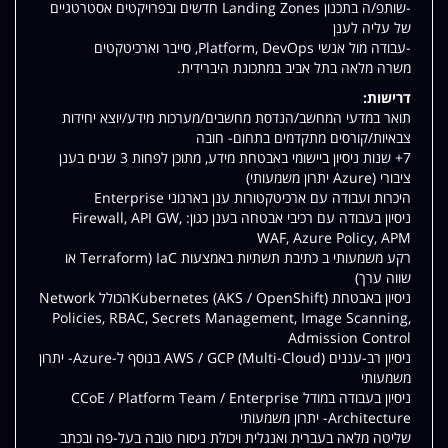
-שותפ/ה בתכנון Landing Zones חדשים ובפרויקטים אסטרטגיים
של עליה לענן
-עבודה מול אנשי Platform, DevOps, סייבר וארכיטקטים
משרה מלאה בתל אביב במתכונת היברידית.
דרישות:
תואר במדעי המחשב/הנדסת מחשבים/מערכות מידע/יוצא יחידות
צבאיות/קורסים מתקדמים בתחום- חובה
7+ שנות ניסיון ביישומי באבטחת מידע, מתוכן לפחות 3 שנים בענן
ציבורי (Azure יתרון משמעותי)
היכרות ועבודה עם ארכיטקטורות ענן בארגוני Enterprise
ניסיון בעבודה עם רכיבי אבטחה בענן כגון: Firewall, API GW,
WAF, Azure Policy, APM
רקע משמעותי ב כתיבת תשתיות באמצעות IaC (Terraform או
שווה ערך)
ניסיון באבטחת Kubernetes (AKS / OpenShift)הכולל Network
Policies, RBAC, Secrets Management, Image Scanning,
Admission Control
ניסיון רב-עננים (Multi-Cloud) AWS / GCP בנוסף ל-Azure- יתרון
משמעותי
ניסיון בעבודה במודל CCoE / Platform Team / Enterprise
Architecture- יתרון משמעותי
שליטה מלאה בעברית ואנגלית ויכולת ניסוח טובה בעל-פה ובכתב