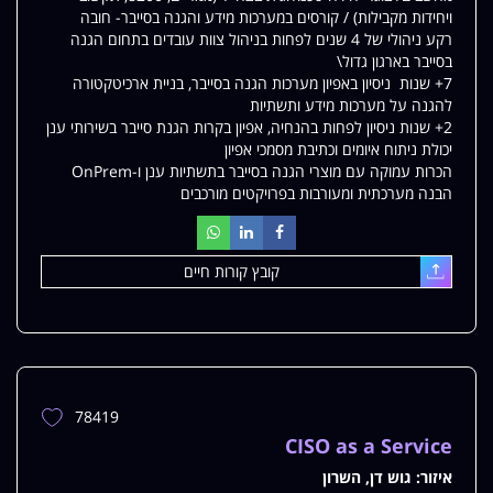
ויחידות מקבילות) / קורסים במערכות מידע והגנה בסייבר- חובה
רקע ניהולי של 4 שנים לפחות בניהול צוות עובדים בתחום הגנה
בסייבר בארגון גדול\
7+ שנות ניסיון באפיון מערכות הגנה בסייבר, בניית ארכיטקטורה
להגנה על מערכות מידע ותשתיות
2+ שנות ניסיון לפחות בהנחיה, אפיון בקרות הגנת סייבר בשירותי ענן
יכולת ניתוח איומים וכתיבת מסמכי אפיון
הכרות עמוקה עם מוצרי הגנה בסייבר בתשתיות ענן ו-OnPrem
הבנה מערכתית ומעורבות בפרויקטים מורכבים
קובץ קורות חיים
עלאת
78419
הוספת
משרה
CISO as a Service
למשרות
איזור:
גוש דן, השרון
שלי