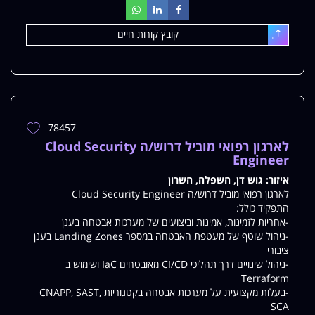
קובץ קורות חיים
עלאת
78457
הוספת
משרה
לארגון רפואי מוביל דרוש/ה Cloud Security
למשרות
Engineer
שלי
איזור:
גוש דן, השפלה, השרון
לארגון רפואי מוביל דרוש/ה Cloud Security Engineer
התפקיד כולל:
-אחריות לזמינות, אמינות וביצועים של מערכות אבטחה בענן
-ניהול שוטף של מעטפת האבטחה במספר Landing Zones בענן
ציבורי
-ניהול שינויים דרך תהליכי CI/CD מאובטחים IaC ושימוש ב
Terraform
-בעלות מקצועית על מערכות אבטחה בקטגוריות CNAPP, SAST,
SCA