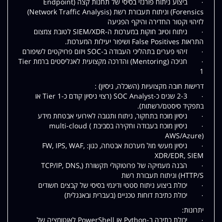
· ביצוע ניתוח פורנזי בסיסי של תחנות קצה (Endpoint
Forensics) וניתוח תעבורת רשת (Network Traffic Analysis)
לזיהוי וקטור החדירה והיקף הפגיעה
· ניתוח וטיוב חוקות במערכות ה-SIEM/XDR לטובת צמצום
התראות False Positives ושיפור יעילות המערכות.
· זיהוי פערים בתהליכי העבודה ב-SOC ויזום פרויקטים לשיפורם
· חניכה (Mentoring) והדרכה מקצועית לאנליסטים ברמת Tier
1
דרישות חובה מקצועיות (השכלה, ניסיון) :
· 2-3 שנים כ-SOC Analyst (רצוי ניסיון קודם כ-Tier 1 או
בתפקיד סיסטם/רשתות).
· ניסיון מוכח בתחקור, ניתוח ותגובה לאירועי אבטחת מידע
· ניסיון מוכח בעבודה וחקירה בסביבת multi-cloud (
AWS/Azure)
· ניסיון מעשי מול מערכות אבטחה, כגון: FW, IPS, WAF,
XDR/EDR, SIEM
· הבנה מעמיקה של פרוטוקולי תקשורת (TCP/IP, DNS,
HTTP/S) וניתוח תעבורת רשת
· יכולת ביצוע ניתוח סטטי ודינמי בסיסי של קבצים חשודים
· יכולת כתיבת דוחות טכניים (בעברית ובאנגלית)
יתרונות:
· יכולת כתיבה ב-Python או PowerShell לאוטומציה של