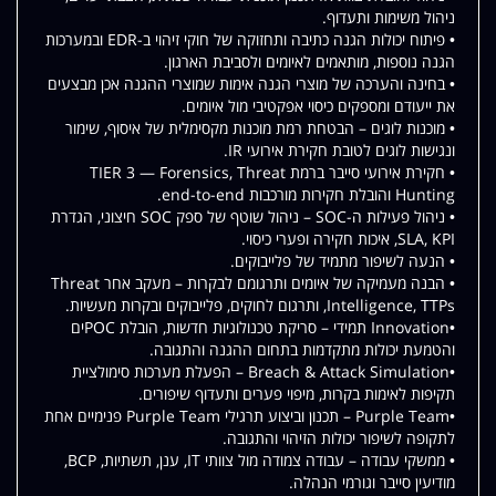
ניהול משימות ותעדוף.
• פיתוח יכולות הגנה כתיבה ותחזוקה של חוקי זיהוי ב-EDR ובמערכות
הגנה נוספות, מותאמים לאיומים ולסביבת הארגון.
• בחינה והערכה של מוצרי הגנה אימות שמוצרי ההגנה אכן מבצעים
את ייעודם ומספקים כיסוי אפקטיבי מול איומים.
• מוכנות לוגים – הבטחת רמת מוכנות מקסימלית של איסוף, שימור
ונגישות לוגים לטובת חקירת אירועי IR.
• חקירת אירועי סייבר ברמת TIER 3 — Forensics, Threat
Hunting והובלת חקירות מורכבות end-to-end.
• ניהול פעילות ה-SOC – ניהול שוטף של ספק SOC חיצוני, הגדרת
SLA, KPI, איכות חקירה ופערי כיסוי.
• הנעה לשיפור מתמיד של פלייבוקים.
• הבנה מעמיקה של איומים ותרגומם לבקרות – מעקב אחר Threat
Intelligence, TTPs, ותרגום לחוקים, פלייבוקים ובקרות מעשיות.
•Innovation תמידי – סריקת טכנולוגיות חדשות, הובלת POCים
והטמעת יכולות מתקדמות בתחום ההגנה והתגובה.
•Breach & Attack Simulation – הפעלת מערכות סימולציית
תקיפות לאימות בקרות, מיפוי פערים ותעדוף שיפורים.
•Purple Team – תכנון וביצוע תרגילי Purple Team פנימיים אחת
לתקופה לשיפור יכולות הזיהוי והתגובה.
• ממשקי עבודה – עבודה צמודה מול צוותי IT, ענן, תשתיות, BCP,
מודיעין סייבר וגורמי הנהלה.