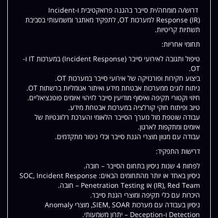
דרוש/ה מומחה/ית סייבר בהגנה פרואקטיבית ו-Incident
Response (IR) למערכות OT, לתפקיד מאתגר ומשמעותי בסביבת
תשתיות קריטיות.
תחומי אחריות:
טיפול ותגובה לאירועי סייבר (Incident Response) במערכות IT ו-
OT.
ביצוע חקירות ופורנזיקה של אירועי סייבר במערכות OT.
ניתוח לוגים ממערכות אבטחת מידע ואיתור אנומליות ברשתות OT.
חיזוי וקטורי תקיפה ואיסוף מודיעין סייבר לזיהוי איומים פוטנציאליים.
טיוב ופיתוח חוקי קורלציה במערכות אבטחת מידע.
עבודה שוטפת מול מערך הסייבר הלאומי והערכת רלוונטיות של
איומים ומתקפות לארגון.
עבודה עם מגוון מוצרי הגנת סייבר וכלי ניטור מתקדמים.
דרישות התפקיד:
לפחות 4 שנות ניסיון בתחום הסייבר – חובה.
ניסיון באחד או יותר מהתחומים הבאים: SOC, Incident Response
(IR), Red Team או Penetration Testing – חובה.
היכרות עם כלי תקיפה ומוצרי הגנת סייבר.
ניסיון בעבודה עם מערכות SIEM, SOAR, מוצרי Anomaly
Detection ו-Deception – יתרון משמעותי.