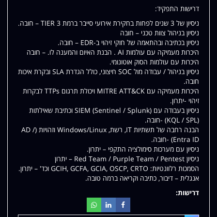
דרישות התפקיד:
ניסיון של 3 שנים לפחות בחקירת אירועי סייבר ברמת TIER 3 – חובה.
ניסיון בניהול צוות טכני – חובה
ניסיון בכתיבה ובהתאמה של חוקי זיהוי ב-EDR – חובה.
היכרות מעמיקה עם עולמות AI . הבנת האיום והמענה לו. – חובה
היכרות עם עולמות הסוק אוטונומי.
ניסיון בניהול / עבודה מול SOC חיצוני, כולל הגדרת SLA ובקרת איכות
חובה.
היכרות מעמיקה עם MITRE ATT&CK ויכולת תרגום TTPs לבקרות
זיהוי -יתרון.
ניסיון בעבודה עם SIEM (Sentinel / Splunk) וכתיבת שאילתות
(KQL / SPL) -חובה.
הבנה רחבה של תשתיות IT, רשת, Windows/Linux וזהויות (AD /
Entra ID) -חובה.
ניסיון עם מערכות סימולציה התקפי – יתרון.
ניסיון Red Team / Purple Team / Pentest – יתרון
הסמכות רלוונטיות: GCIH, GCFA, GCIA, OSCP, CRTO וכד' – יתרון.
אנגלית – דיבור, כתיבה וקריאה ברמה טובה.
דרישות: