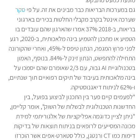
גם במערכות הבריאות כבר מבינים את זה. על פי
סקר
שערכה אינטל בקרב מקבלי החלטות בכירים בארגוני
בריאות, ב-2018 37% אמרו שהארגון שהם עובדים בו
הטמיע או מתכנן להטמיע בינה מלאכותית, ב-2020, רגע
לפני פרוץ המגפה, הנתון טיפס ל-45%, ואחרי שהקורונה
התחילה להתפשט, הנתון זינק ל-84%. בנוסף, האמון
בטכנולוגיית AI גבוה, עם 2/3 שאומרם שהם יסמכו על
בינה מלאכותית בעיבוד של תיקים רפואיים תוך שנתיים,
ו-62% לניתוח דיאגנוסטיקה.
"לפעמים קיים פער בין התכנון לביצוע בפועל, בין
החדשנות הטכנולוגית לבשלות של השוק", אומר קליימן,
"ניתן לציין כדוגמה אפליקציות של אלגוריתמי למידת
מכונה המסייעים לרופאים בניתוח תוצאות של בדיקות
דימות כמו CT ורנטגן, כולל סטארט-אפים אשר הוכרזו