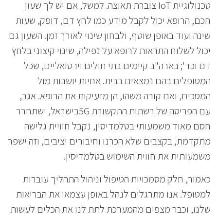
טכנולוגיית IoT צוברת תאוצה. למשל, אם יש לך שעון
חכם, הרופא יכול לקבל מידע כמו לחץ דם, דופק, שעות
שינה ועוד באופן שוטף, ולבחון שינוי לאורך זמן. השעון גם
יכול לשלוח התראות לרופא על נפילה, שינוי קיצוני בלחץ
דם וכד'; בארה"ב קיימים בתי חולים וירטואליים, שכל
המטופלים בהם נמצאים בבית. אחיות יושבות מול
המסכים, ואם קורה משהו, הן מזעיקות את הרופא. אגב,
עם הפריסה של רשתות התקשורת 5Gבישראל, ישתחרר
חסם מאוד משמעותי בטלמדיסין, נקבל חוויית גלישה
מתקדמת, בקצבים שלא הכרנו וחיבורים יציבים, וזה ישפר
משמעותית את חווית השימוש בטלמדיסין.
כאמור, חלק מסמכויות הטיפול וניהול התהליך עוברות
למטופל. אנו מתרגלים לנהל באופן עצמאי את הבריאות
שלנו, וכבר מצפים מהמערכת לתת לנו את הכלים לעשות