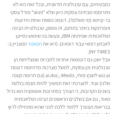
כמבטיחים, עם טכנולוגיה חדשנית, ובכל זאת היא לא
התרוממו מבחינה עסקית כיוון שלא "פגשו" מודל עסקי
בר-קיימא (מי משלם?). דוגמה נוספת ואחת הידועות
והמרתקות ביותר בתחום, זה ווטסון, טכנולוגיית הבינה
המלאכותית שפיתחה IBM, ונעשה בה שימוש כסייען
לאבחון רפואי עבור רופאים. (ראו את
המאמר
המעניין ב-
NY TIMES).
אבל ישנן גם דוגמאות אחרות לחברות שמצליחות הן
טכנולוגית והן עסקית, למשל מערכות מדהימות דוגמת
wiz.ai לשבץ מוחי, ai.doc, iMedis (עם תרומה קטנה
שלנו) ועוד. להערכתי זאת תמשיך להיות מגמה בולטת
בשנים הקרובות, כי הצורך בפתרונות אוטומציה הוא גדול
מאוד, גם אם בשלבים הראשונים הבינה המלאכותית
בבריאות תצטרך ללמוד ללכת לפני שהיא מתחילה לרוץ